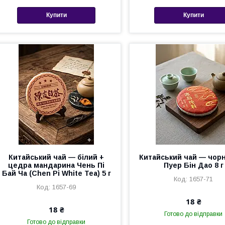
Купити
Купити
Китайський чай — білий +
Китайський чай — чор
цедра мандарина Чень Пі
Пуер Бін Дао 8 г
Бай Ча (Chen Pi White Tea) 5 г
1657-71
1657-69
18 ₴
18 ₴
Готово до відправки
Готово до відправки