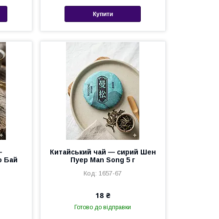
Купити
—
Китайський чай — сирий Шен
о Бай
Пуер Man Song 5 г
1657-67
18 ₴
Готово до відправки