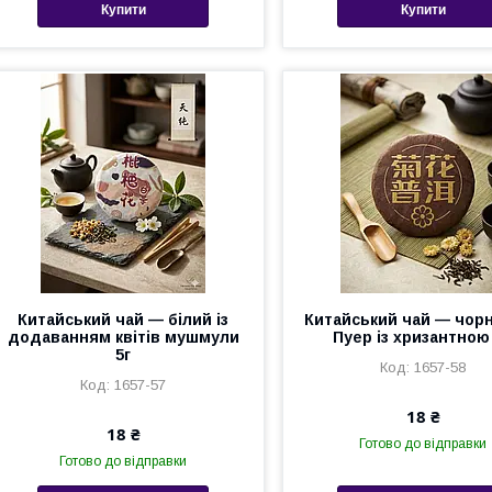
Купити
Купити
Китайський чай — білий із
Китайський чай — чор
додаванням квітів мушмули
Пуер із хризантною 
5г
1657-58
1657-57
18 ₴
18 ₴
Готово до відправки
Готово до відправки