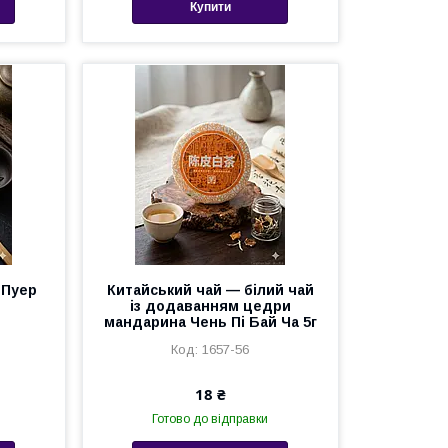
Купити
 Пуер
Китайський чай — білий чай
із додаванням цедри
мандарина Чень Пі Бай Ча 5г
1657-56
18 ₴
Готово до відправки