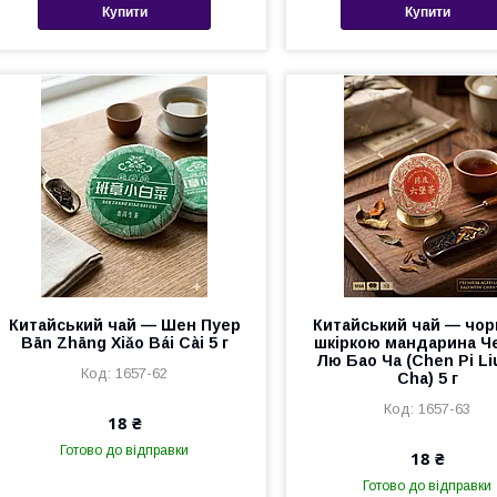
Купити
Купити
Китайський чай — Шен Пуер
Китайський чай — чор
Bān Zhāng Xiǎo Bái Cài 5 г
шкіркою мандарина Че
Лю Бао Ча (Chen Pi Li
1657-62
Cha) 5 г
1657-63
18 ₴
Готово до відправки
18 ₴
Готово до відправки