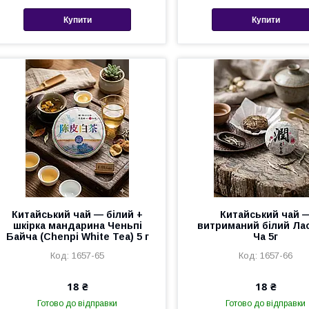
Купити
Купити
Китайський чай — білий +
Китайський чай 
шкірка мандарина Ченьпі
витриманий білий Ла
Байча (Chenpi White Tea) 5 г
Ча 5г
1657-65
1657-66
18 ₴
18 ₴
Готово до відправки
Готово до відправки