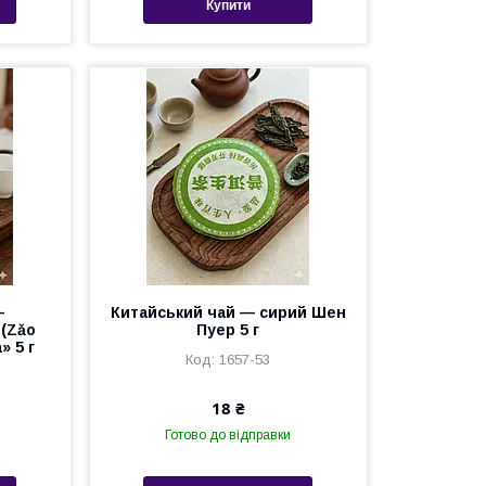
Купити
—
Китайський чай — сирий Шен
(Zǎo
Пуер 5 г
» 5 г
1657-53
18 ₴
Готово до відправки