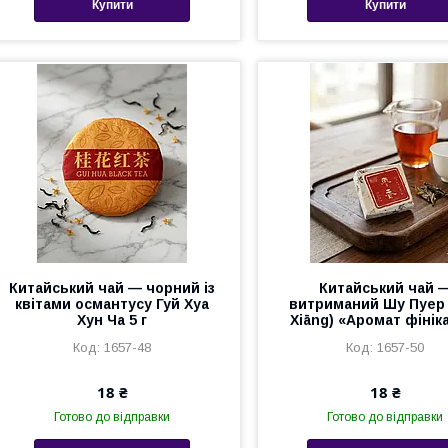
Купити
Купити
Китайський чай — чорний із
Китайський чай 
квітами османтусу Гуй Хуа
витриманий Шу Пуер 
Хун Ча 5 г
Xiāng) «Аромат фініка
1657-48
1657-50
18 ₴
18 ₴
Готово до відправки
Готово до відправки