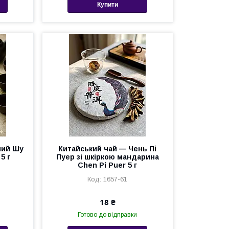
Купити
ний Шу
Китайський чай — Чень Пі
5 г
Пуер зі шкіркою мандарина
Chen Pi Puer 5 г
1657-61
18 ₴
Готово до відправки