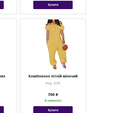
Купити
лях
Комбінезон літній жіночий
1103
700 ₴
В наявності
Купити