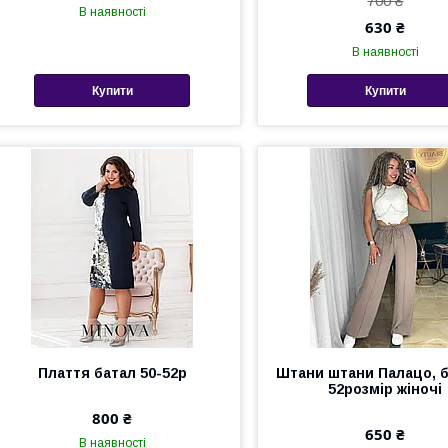
700 ₴
В наявності
630 ₴
В наявності
Купити
Купити
Плаття батал 50-52р
Штани штани Палацо, б
52розмір жіночі
800 ₴
650 ₴
В наявності