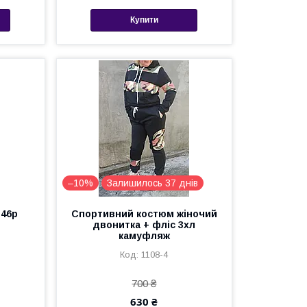
Купити
–10%
Залишилось 37 днів
-46р
Спортивний костюм жіночий
двонитка + фліс 3хл
камуфляж
1108-4
700 ₴
630 ₴