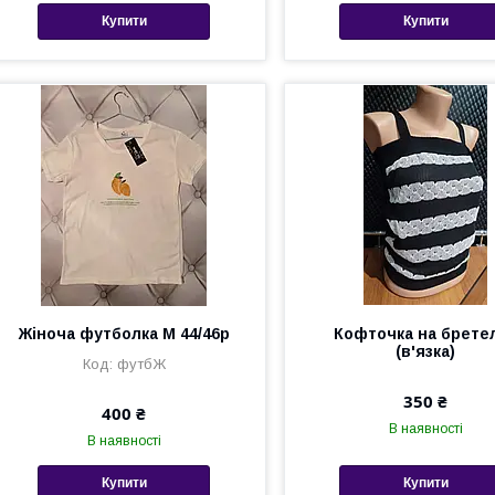
Купити
Купити
Жіноча футболка М 44/46р
Кофточка на брете
(в'язка)
футбЖ
350 ₴
400 ₴
В наявності
В наявності
Купити
Купити