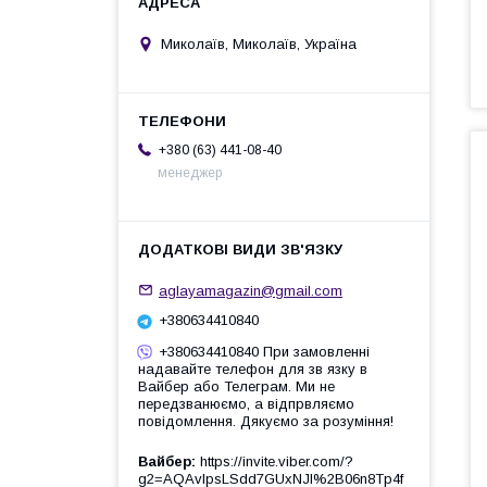
Миколаїв, Миколаїв, Україна
+380 (63) 441-08-40
менеджер
aglayamagazin@gmail.com
+380634410840
+380634410840 При замовленні
надавайте телефон для зв язку в
Вайбер або Телеграм. Ми не
передзванюємо, а відпрвляємо
повідомлення. Дякуємо за розуміння!
Вайбер
https://invite.viber.com/?
g2=AQAvlpsLSdd7GUxNJl%2B06n8Tp4f