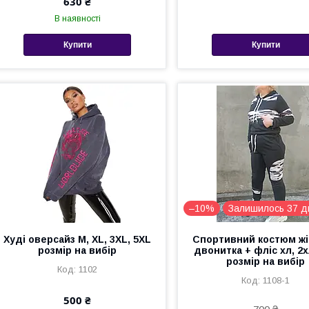
630 ₴
В наявності
Купити
Купити
–10%
Залишилось 37 д
Худі оверсайз M, XL, 3XL, 5XL
Спортивний костюм ж
розмір на вибір
двонитка + фліс хл, 2х
розмір на вибір
1102
1108-1
500 ₴