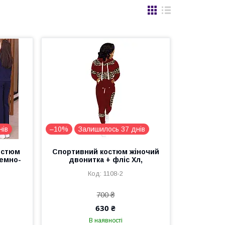
нів
–10%
Залишилось 37 днів
остюм
Спортивний костюм жіночий
темно-
двонитка + фліс Хл,
1108-2
700 ₴
630 ₴
В наявності