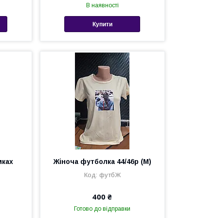
В наявності
Купити
мках
Жіноча футболка 44/46р (М)
футбЖ
400 ₴
Готово до відправки