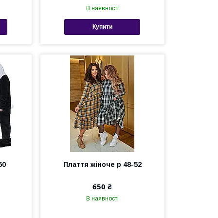
В наявності
Купити
60
Плаття жіноче р 48-52
650 ₴
В наявності