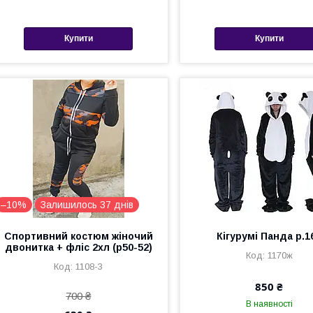
Купити
Купити
–10%
Залишилось 37 днів
Спортивний костюм жіночий
Кігурумі Панда р.1
двонитка + фліс 2хл (р50-52)
1170ж
1108-3
850 ₴
700 ₴
В наявності