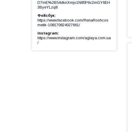
D7mE%2B54dknXmjo1N85P6c2mGY6EH
3ByeYLzq8
Фейсбук
https://www.facebook.com/RenaRoshcos
metik-108170824027661/
instagram
https://www.instagram.com/aglaya.com.ua
/