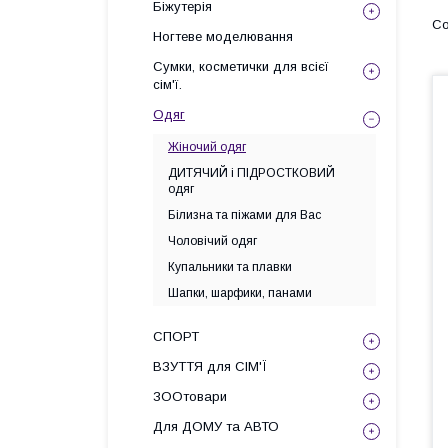
Біжутерія
Ногтеве моделювання
Сумки, косметички для всієї
сім'ї.
Одяг
Жіночий одяг
ДИТЯЧИЙ і ПІДРОСТКОВИЙ
одяг
Білизна та піжами для Вас
Чоловічий одяг
Купальники та плавки
Шапки, шарфики, панами
СПОРТ
ВЗУТТЯ для СІМ'Ї
ЗООтовари
Для ДОМУ та АВТО