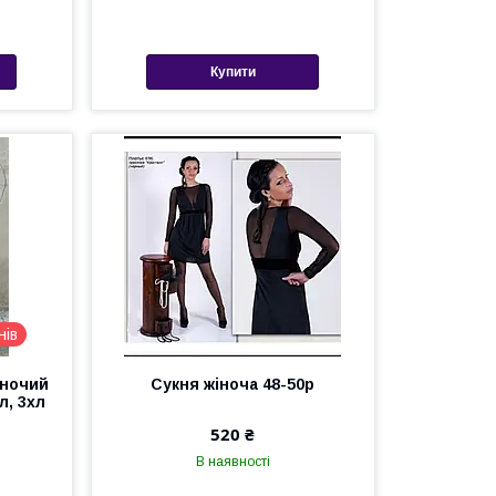
Купити
нів
іночий
Сукня жіноча 48-50р
л, 3хл
520 ₴
В наявності