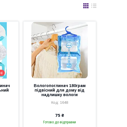
ні
линач
Вологопоглинач 180грам
льний
підвісний для дому від
надлишку вологи
1648
75 ₴
Готово до відправки