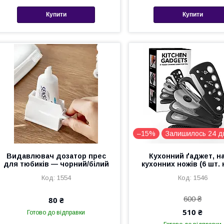
Купити
Купити
–15%
Залишилось 24 д
Видавлювач дозатор прес
Кухонний ґаджет, н
для тюбиків — чорний/білий
кухонних ножів (6 шт. 
1554
1546
600 ₴
80 ₴
510 ₴
Готово до відправки