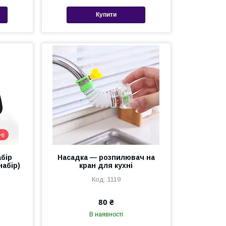
Купити
ні
абір
Насадка — розпилювач на
набір)
кран для кухні
1119
80 ₴
В наявності