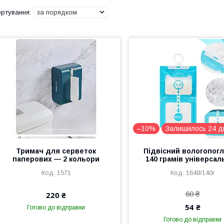
–10%
Залишилось 24 д
Тримач для серветок
Підвісний вологопог
паперових — 2 кольори
140 грамів універса
1571
1648/140г
60 ₴
220 ₴
54 ₴
Готово до відправки
Готово до відправки