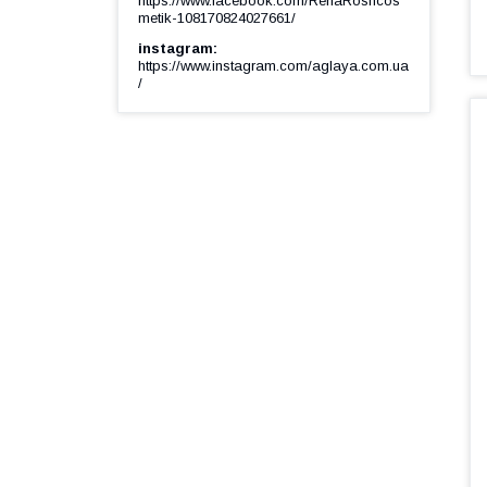
https://www.facebook.com/RenaRoshcos
metik-108170824027661/
instagram
https://www.instagram.com/aglaya.com.ua
/