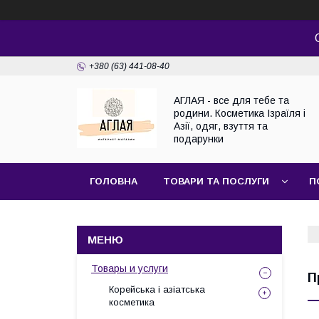
+380 (63) 441-08-40
АГЛАЯ - все для тебе та
родини. Косметика Ізраїля і
Азії, одяг, взуття та
подарунки
ГОЛОВНА
ТОВАРИ ТА ПОСЛУГИ
П
Товары и услуги
П
Корейська і азіатська
косметика