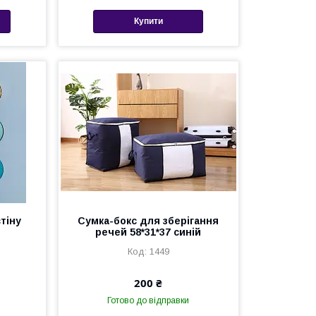
Купити
тіну
Сумка-бокс для зберігання
речей 58*31*37 синій
1449
200 ₴
Готово до відправки