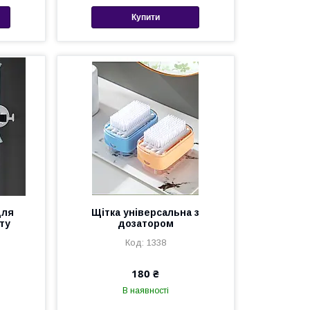
Купити
для
Щітка універсальна з
ту
дозатором
1338
180 ₴
В наявності