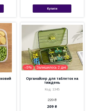
Купити
–5%
Залишилось 2 дні
иковий
Органайзер для таблеток на
тиждень
1345
220 ₴
209 ₴