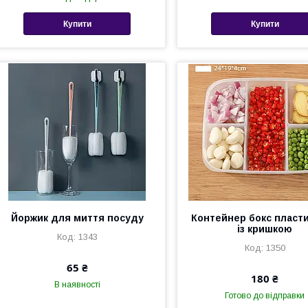
Купити
Купити
Йоржик для миття посуду
Контейнер бокс пласт
із кришкою
1343
1350
65 ₴
180 ₴
В наявності
Готово до відправки