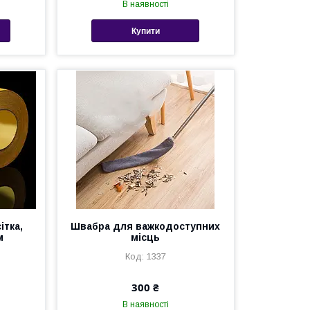
В наявності
Купити
ітка,
Швабра для важкодоступних
м
місць
1337
300 ₴
В наявності