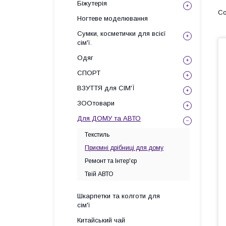
Біжутерія
Ногтеве моделювання
Сумки, косметички для всієї
сім'ї.
Одяг
СПОРТ
ВЗУТТЯ для СІМ'Ї
ЗООтовари
Для ДОМУ та АВТО
Текстиль
Приємні дрібниці для дому
Ремонт та Інтер'єр
Твій АВТО
Шкарпетки та колготи для
сім'ї
Китайський чай