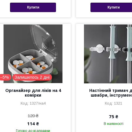
Купити
Купити
–5%
Залишилось 2 дні
Органайзер для ліків на 4
Настінний тримач 
комірки
швабри, інструмен
1327/на4
1321
120 ₴
75 ₴
114 ₴
В наявності
Готово до відправки