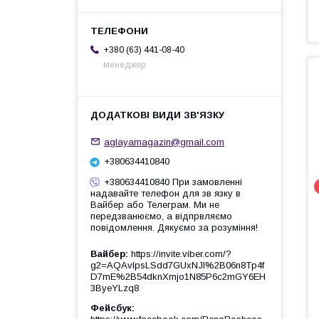
+380 (63) 441-08-40
менеджер
aglayamagazin@gmail.com
+380634410840
+380634410840 При замовленні
надавайте телефон для зв язку в
Вайбер або Телеграм. Ми не
передзванюємо, а відпрвляємо
повідомлення. Дякуємо за розуміння!
Вайбер
https://invite.viber.com/?
g2=AQAvlpsLSdd7GUxNJl%2B06n8Tp4f
D7mE%2B54dknXmjo1N85P6c2mGY6EH
3ByeYLzq8
Фейсбук