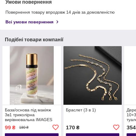
Умови повернення
Повернення товару впродовж 14 днів за домовленістю
Всі умови повернення
Подібні товари компанії
База/основа під макіяж
Браслет (3 в 1)
Дер
3в1 триколірна
10+3
вирівнювальна IMAGES
туал
Repair Capacity Cream,
гран
99
170
354
₴
₴
180 ₴
40г (без пакув)
погл