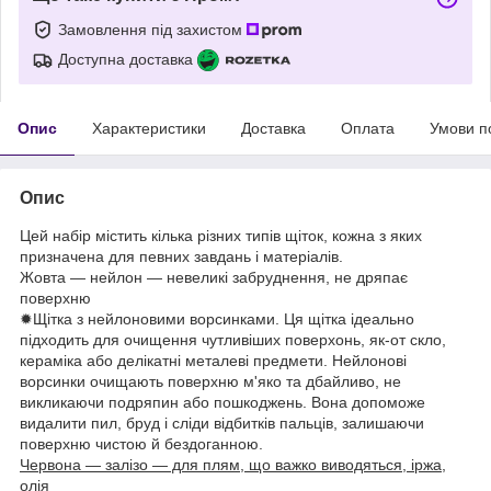
Замовлення під захистом
Доступна доставка
Опис
Характеристики
Доставка
Оплата
Умови п
Опис
Цей набір містить кілька різних типів щіток, кожна з яких
призначена для певних завдань і матеріалів.
Жовта — нейлон — невеликі забруднення, не дряпає
поверхню
✹Щітка з нейлоновими ворсинками. Ця щітка ідеально
підходить для очищення чутливіших поверхонь, як-от скло,
кераміка або делікатні металеві предмети. Нейлонові
ворсинки очищають поверхню м'яко та дбайливо, не
викликаючи подряпин або пошкоджень. Вона допоможе
видалити пил, бруд і сліди відбитків пальців, залишаючи
поверхню чистою й бездоганною.
Червона — залізо — для плям, що важко виводяться, іржа,
олія