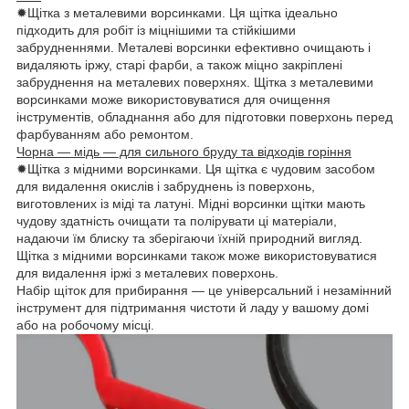
✹Щітка з металевими ворсинками. Ця щітка ідеально
підходить для робіт із міцнішими та стійкішими
забрудненнями. Металеві ворсинки ефективно очищають і
видаляють іржу, старі фарби, а також міцно закріплені
забруднення на металевих поверхнях. Щітка з металевими
ворсинками може використовуватися для очищення
інструментів, обладнання або для підготовки поверхонь перед
фарбуванням або ремонтом.
Чорна — мідь — для сильного бруду та відходів горіння
✹Щітка з мідними ворсинками. Ця щітка є чудовим засобом
для видалення окислів і забруднень із поверхонь,
виготовлених із міді та латуні. Мідні ворсинки щітки мають
чудову здатність очищати та полірувати ці матеріали,
надаючи їм блиску та зберігаючи їхній природний вигляд.
Щітка з мідними ворсинками також може використовуватися
для видалення іржі з металевих поверхонь.
Набір щіток для прибирання — це універсальний і незамінний
інструмент для підтримання чистоти й ладу у вашому домі
або на робочому місці.