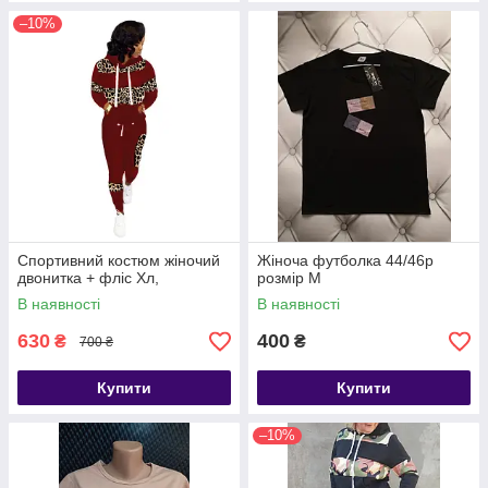
–10%
Спортивний костюм жіночий
Жіноча футболка 44/46р
двонитка + фліс Хл,
розмір М
В наявності
В наявності
630
400
₴
₴
700 ₴
Купити
Купити
–10%