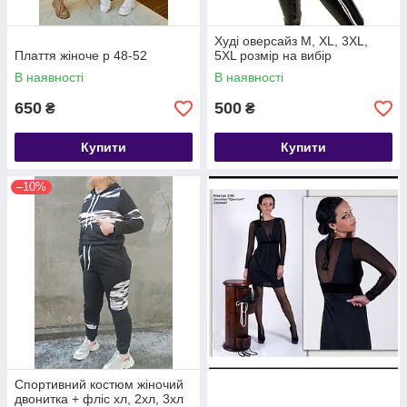
Худі оверсайз M, XL, 3XL,
Плаття жіноче р 48-52
5XL розмір на вибір
В наявності
В наявності
650
500
₴
₴
Купити
Купити
–10%
Спортивний костюм жіночий
двонитка + фліс хл, 2хл, 3хл