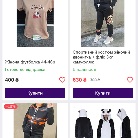
Спортивний костюм жіночий
двонитка + фліс 3хл
Жіноча футболка 44-46р
камуфляж
Готово до відправки
В наявності
400
630
₴
₴
700 ₴
Купити
Купити
–10%