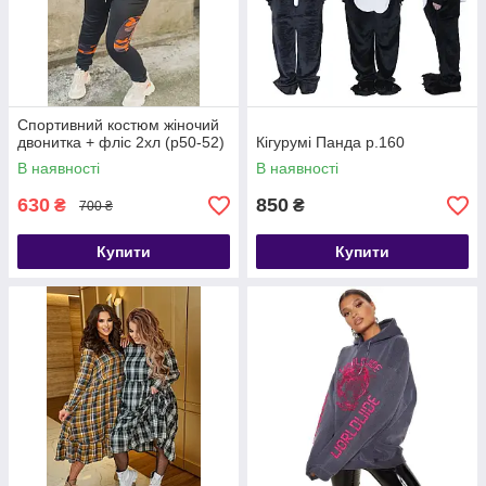
Спортивний костюм жіночий
двонитка + фліс 2хл (р50-52)
Кігурумі Панда р.160
В наявності
В наявності
630
850
₴
₴
700 ₴
Купити
Купити