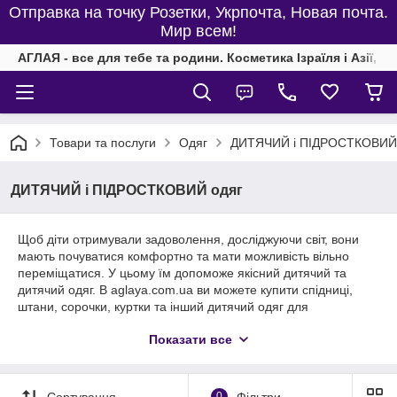
Отправка на точку Розетки, Укрпочта, Новая почта.
Мир всем!
АГЛАЯ - все для тебе та родини. Косметика Ізраїля і Азії, од
Товари та послуги
Одяг
ДИТЯЧИЙ і ПІДРОСТКОВИЙ
ДИТЯЧИЙ і ПІДРОСТКОВИЙ одяг
Щоб діти отримували задоволення, досліджуючи світ, вони
мають почуватися комфортно та мати можливість вільно
переміщатися. У цьому їм допоможе якісний дитячий та
дитячий одяг. В aglaya.com.ua ви можете купити спідниці,
штани, сорочки, куртки та інший дитячий одяг для
повсякденного життя й особливих випадків.
Показати все
БУДЬ с НАМИ!
Сортування
0
Фільтри