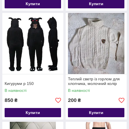
Купити
Купити
Теплий светр із горлом для
Кигуруми р 150
хлопчика, молочний колір
В наявності
В наявності
850
200
₴
₴
Купити
Купити