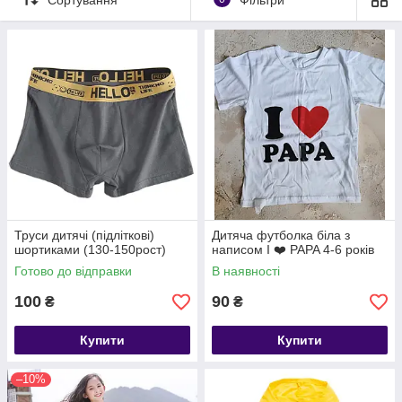
Труси дитячі (підліткові)
Дитяча футболка біла з
шортиками (130-150рост)
написом I ❤️ PAPA 4-6 років
Готово до відправки
В наявності
100
90
₴
₴
Купити
Купити
–10%