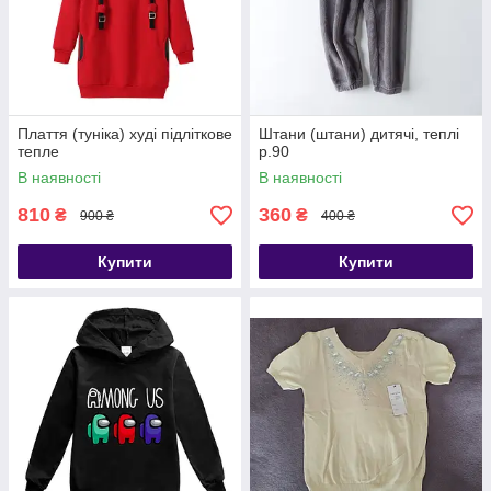
Плаття (туніка) худі підліткове
Штани (штани) дитячі, теплі
тепле
р.90
В наявності
В наявності
810
360
₴
₴
900 ₴
400 ₴
Купити
Купити