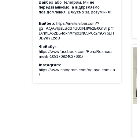
Вайбер або Телеграм. Ми не
передзванюємо, а відпрвляємо
повідомлення. Дякуємо за розуміння!
Вайбер
https://invite.viber.com/?
g2=AQAvlpsLSdd7GUxNJl%2B06n8Tp4f
D7mE%2B54dknXmjo1N85P6c2mGY6EH
3ByeYLzq8
Фейсбук
https://www.facebook.com/RenaRoshcos
metik-108170824027661/
instagram
https://www.instagram.com/aglaya.com.ua
/