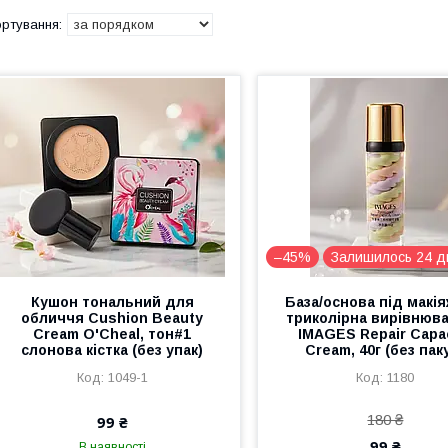
–45%
Залишилось 24 д
Кушон тональний для
База/основа під макія
обличчя Cushion Beauty
триколірна вирівнюв
Cream O'Cheal, тон#1
IMAGES Repair Capa
слонова кістка (без упак)
Cream, 40г (без пак
1049-1
1180
180 ₴
99 ₴
99 ₴
В наявності