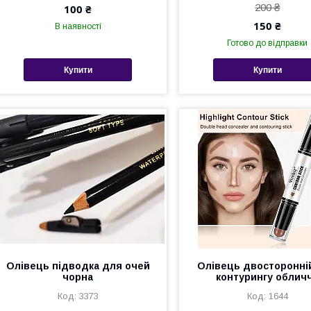
200 ₴
100 ₴
150 ₴
В наявності
Готово до відправки
Купити
Купити
Олівець підводка для очей
Олівець двосторонні
чорна
контурингу облич
3373
1644