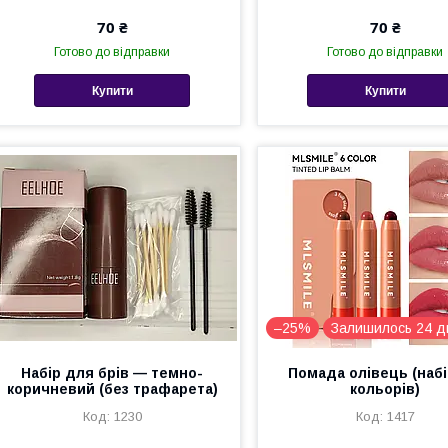
70 ₴
70 ₴
Готово до відправки
Готово до відправки
Купити
Купити
–25%
Залишилось 24 д
Набір для брів — темно-
Помада олівець (набір
коричневий (без трафарета)
кольорів)
1230
1417