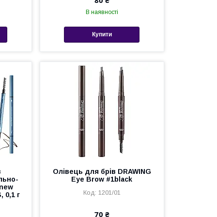
В наявності
Купити
в
Олівець для брів DRAWING
льно-
Eye Brow #1black
 new
1201/01
 0,1 г
70 ₴