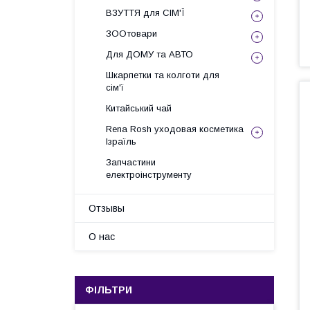
ВЗУТТЯ для СІМ'Ї
ЗООтовари
Для ДОМУ та АВТО
Шкарпетки та колготи для
сім'ї
Китайський чай
Rena Rosh уходовая косметика
Ізраїль
Запчастини
електроінструменту
Отзывы
О нас
ФІЛЬТРИ