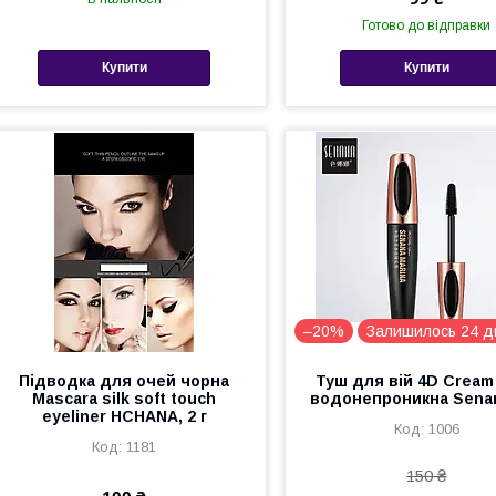
Готово до відправки
Купити
Купити
–20%
Залишилось 24 д
Підводка для очей чорна
Туш для вій 4D Cream
Mascara silk soft touch
водонепроникна Sena
eyeliner HCHANA, 2 г
1006
1181
150 ₴
100 ₴