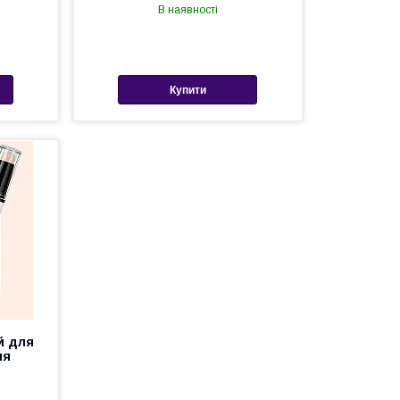
В наявності
Купити
й для
чя