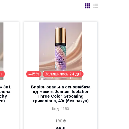
ні
–45%
Залишилось 24 дні
ж 3в1
Вирівнювальна основа/база
альна
під макіяж Jomtam Isolation
city
Three Color Grooming
ув)
триколірна, 40г (без пакув)
1180
180 ₴
99 ₴