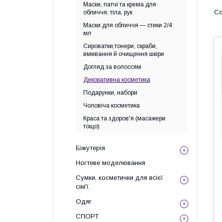
Маски, патчі та крема для
обличчя, тіла, рук
Маски для обличчя — стики 2/4
мл
Сироватки,тонери, скраби,
вмивання й очищення шкіри
Догляд за волоссям
Декоративна косметика
Подарунки, набори
Чоловіча косметика
Краса та здоров'я (масажери
тощо)
Біжутерія
Ногтеве моделювання
Сумки, косметички для всієї
сім'ї.
Одяг
СПОРТ