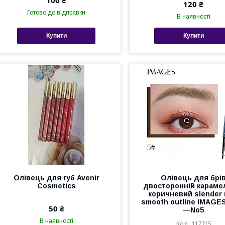
120 ₴
Готово до відправки
В наявності
Купити
Купити
Олівець для губ Avenir
Олівець для брі
Cosmetics
двосторонній караме
коричневий slender
smooth outline IMAGES,
50 ₴
—No5
В наявності
1177/5