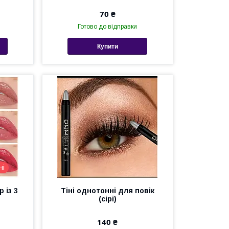
70 ₴
Готово до відправки
Купити
ні
 із 3
Тіні однотонні для повік
(сірі)
140 ₴