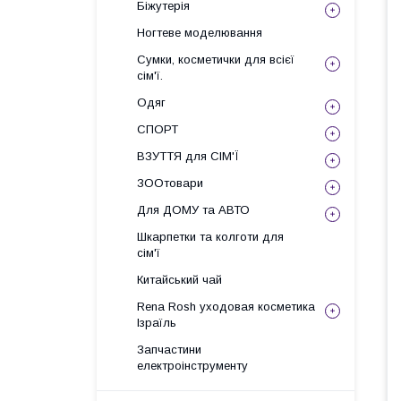
Біжутерія
Ногтеве моделювання
Сумки, косметички для всієї
сім'ї.
Одяг
СПОРТ
ВЗУТТЯ для СІМ'Ї
ЗООтовари
Для ДОМУ та АВТО
Шкарпетки та колготи для
сім'ї
Китайський чай
Rena Rosh уходовая косметика
Ізраїль
Запчастини
електроінструменту