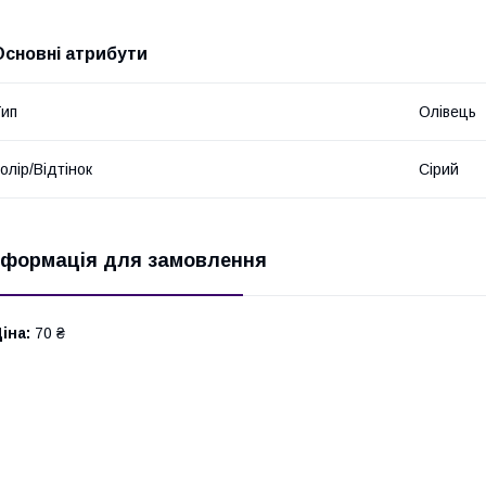
Основні атрибути
ип
Олівець
олір/Відтінок
Сірий
нформація для замовлення
іна:
70 ₴