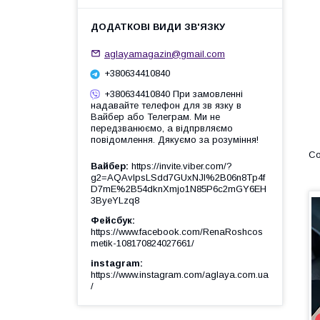
aglayamagazin@gmail.com
+380634410840
+380634410840 При замовленні
надавайте телефон для зв язку в
Вайбер або Телеграм. Ми не
передзванюємо, а відпрвляємо
повідомлення. Дякуємо за розуміння!
Вайбер
https://invite.viber.com/?
g2=AQAvlpsLSdd7GUxNJl%2B06n8Tp4f
D7mE%2B54dknXmjo1N85P6c2mGY6EH
3ByeYLzq8
Фейсбук
https://www.facebook.com/RenaRoshcos
metik-108170824027661/
instagram
https://www.instagram.com/aglaya.com.ua
/