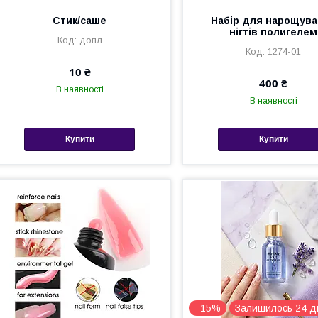
Стик/саше
Набір для нарощув
нігтів полигелем
допл
1274-01
10 ₴
400 ₴
В наявності
В наявності
Купити
Купити
–15%
Залишилось 24 д