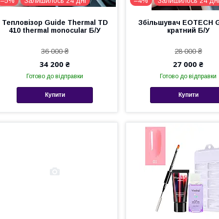
–5%
Залишилось 24 дні
–4%
Залишилось 24 дн
Тепловізор Guide Thermal TD
Збільшувач EOTECH G
410 thermal monocular Б/У
кратний Б/У
36 000 ₴
28 000 ₴
34 200 ₴
27 000 ₴
Готово до відправки
Готово до відправки
Купити
Купити