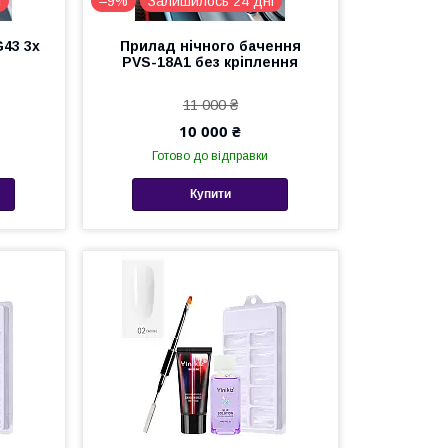
і
–9%
Залишилось 24 дні
43 3x
Прилад нічного бачення
PVS-18A1 без кріплення
11 000 ₴
10 000 ₴
Готово до відправки
Купити