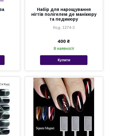
за
Набір для нарощування
нігтів полігелем де манікюру
та педикюру
1274-3
400 ₴
В наявності
Купити