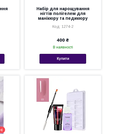
ання
Набір для нарощування
нігтів полігелем для
манікюру та педикюру
1274-2
400 ₴
В наявності
Купити
ні