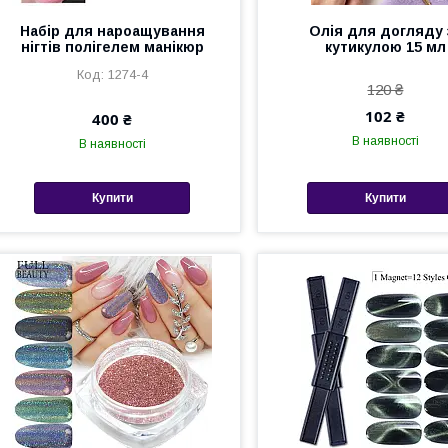
Набір для нароащування
Олія для догляду 
нігтів полігелем манікюр
кутикулою 15 мл
1274-4
120 ₴
102 ₴
400 ₴
В наявності
В наявності
Купити
Купити