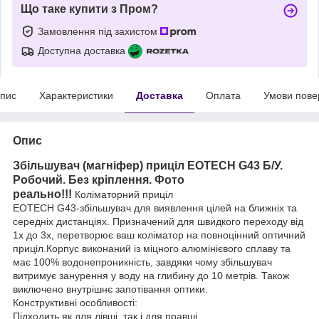
Що таке купити з Пром?
Замовлення під захистом
Доступна доставка
пис
Характеристики
Доставка
Оплата
Умови пове
Опис
Збільшувач (магніфер) приціл EOTECH G43 Б/У.
Робочий. Без кріплення. Фото
реально!!!
Коліматорний приціл
EOTECH G43-збільшувач для виявлення цілей на ближніх та
середніх дистанціях. Призначений для швидкого переходу від
1x до 3х, перетворює ваш коліматор на повноцінний оптичний
приціл.Корпус виконаний із міцного алюмінієвого сплаву та
має 100% водонепроникність, завдяки чому збільшувач
витримує занурення у воду на глибину до 10 метрів. Також
виключено внутрішнє запотівання оптики.
Конструктивні особливості:
Підходить як для лівші, так і для правші