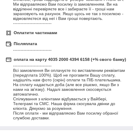
Ми відправляємо Вам посилку із замовленням. Ви на 
відділенні перевіряєте все і забираєте її - гроші нам 
зараховують на рахунок. Якщо щось не так з посилкою - 
відмовляєтеся від неї і Вам гроші повертають.

--------------------------
Оплатити частинами
Післяплата
--------------------------
оплата на карту 4035 2000 4394 6158 (+% свого банку)
--------------------------

Всі замовлення Ви оплачуєте по виставленим реквізитам 
(передплата 100%). Щоб не прогавити Вашу сплату, 
надішліть нам фото (скрін) оплати та ПІБ плательшика. 
На сплату надається доба (але все рішємо, якщо Ви з 
нами на зв'язку). Надалі замовлення скосовується 
автоматично.

Спілкування з клієнтами відбувається у Вайбері, 
Телеграмі та СМС. Наша фірма скосувала двінки до 
клієнта. Дякуємо за розуміння.

Після оплати - ми відправляємо Вам посилку обраної 
службою доставки.