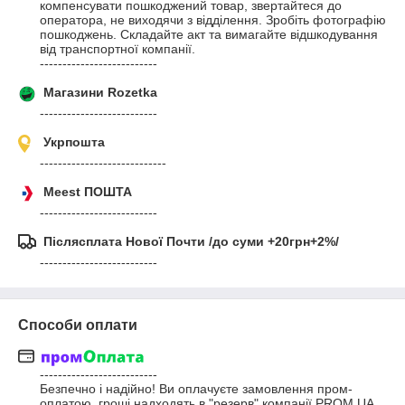
компенсувати пошкоджений товар, звертайтеся до 
оператора, не виходячи з відділення. Зробіть фотографію 
пошкоджень. Складайте акт та вимагайте відшкодування 
від транспортної компанії.

--------------------------
Магазини Rozetka
--------------------------
Укрпошта
----------------------------
Meest ПОШТА
--------------------------
Післясплата Нової Почти /до суми +20грн+2%/
--------------------------
Способи оплати
--------------------------

Безпечно і надійно! Ви оплачуєте замовлення пром-
оплатою, гроші надходять в "резерв" компанії PROM UA. 