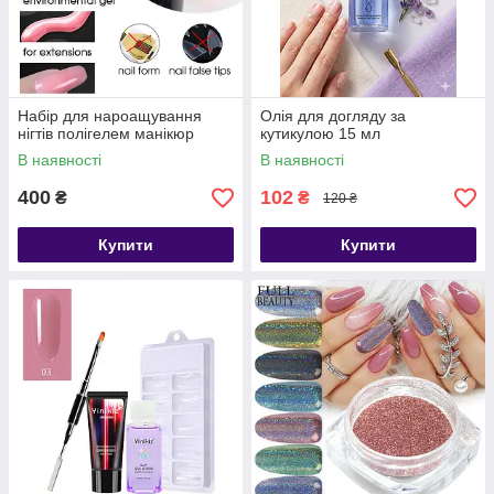
Набір для нароащування
Олія для догляду за
нігтів полігелем манікюр
кутикулою 15 мл
В наявності
В наявності
400
102
₴
₴
120 ₴
Купити
Купити