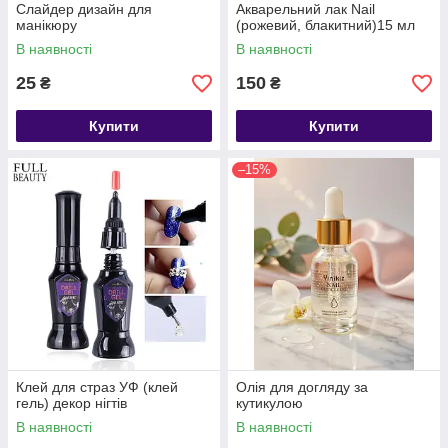
Слайдер дизайн для
Акварельний лак Nail
манікюру
(рожевий, блакитний)15 мл
В наявності
В наявності
25
150
₴
₴
Купити
Купити
–15%
Клей для страз УФ (клей
Олія для догляду за
гель) декор нігтів
кутикулою
В наявності
В наявності