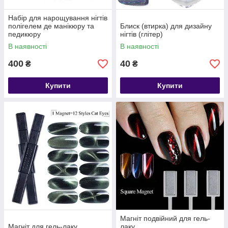
Набір для нарощування нігтів
полігелем де манікюру та
Блиск (втирка) для дизайну
педикюру
нігтів (глітер)
В наявності
В наявності
400
40
₴
₴
Купити
Купити
Магніт подвійний для гель-
Магніт для гель-лаку
лаку