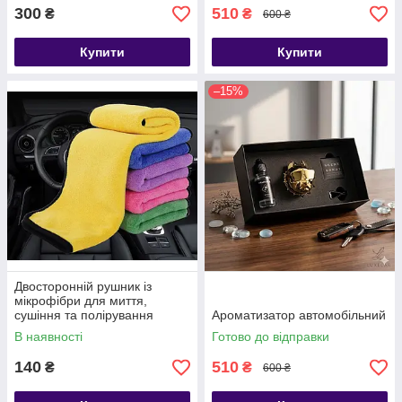
300
510
₴
₴
600 ₴
Купити
Купити
–15%
Двосторонній рушник із
мікрофібри для миття,
сушіння та полірування
Ароматизатор автомобільний
автомобіля
В наявності
Готово до відправки
140
510
₴
₴
600 ₴