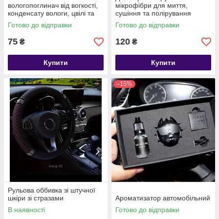
вологопоглинач від вогкості,
мікрофібри для миття,
конденсату вологи, цвілі та
сушіння та полірування
неприємного запаху 180 г
автомобіля розмір 30*40
Готово до відправки
Готово до відправки
75
120
₴
₴
Купити
Купити
–15%
Рульова оббивка зі штучної
шкіри зі стразами
Ароматизатор автомобільний
В наявності
Готово до відправки