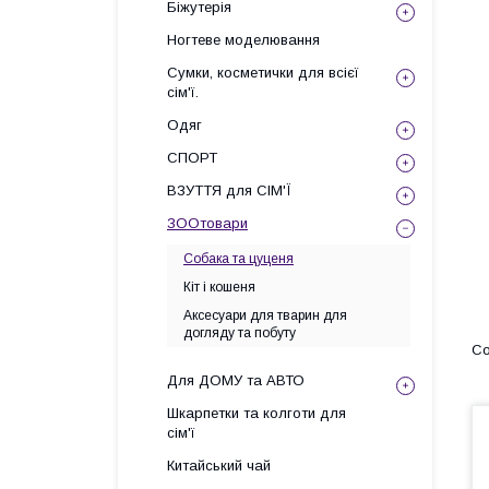
Біжутерія
Ногтеве моделювання
Сумки, косметички для всієї
сім'ї.
Одяг
СПОРТ
ВЗУТТЯ для СІМ'Ї
ЗООтовари
Собака та цуценя
Кіт і кошеня
Аксесуари для тварин для
догляду та побуту
Для ДОМУ та АВТО
Шкарпетки та колготи для
сім'ї
Китайський чай