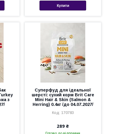
Купити
бак
Суперфуд для ідеальної
Turkey
шерсті: сухий корм Brit Care
чка з
Mini Hair & Skin (Salmon &
27/
Herring) 0.4кг /до 04.07.2027/
170783
289 ₴
Готово до відправки