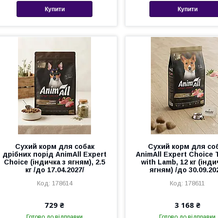
Купити
Купити
Сухий корм для собак
Сухий корм для со
дрібних порід AnimAll Expert
AnimAll Expert Choice 
Choice (індичка з ягням), 2.5
with Lamb, 12 кг (інди
кг /до 17.04.2027/
ягням) /до 30.09.20
178614
178611
729 ₴
3 168 ₴
Готово до відправки
Готово до відправки