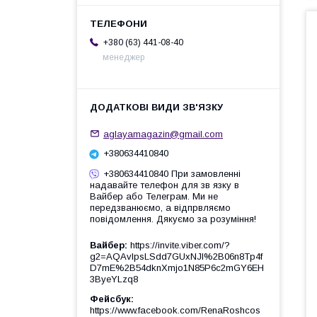
+380 (63) 441-08-40
менеджер
aglayamagazin@gmail.com
+380634410840
+380634410840 При замовленні
надавайте телефон для зв язку в
Вайбер або Телеграм. Ми не
передзванюємо, а відпрвляємо
повідомлення. Дякуємо за розуміння!
Вайбер
https://invite.viber.com/?
g2=AQAvlpsLSdd7GUxNJl%2B06n8Tp4f
D7mE%2B54dknXmjo1N85P6c2mGY6EH
3ByeYLzq8
Фейсбук
https://www.facebook.com/RenaRoshcos