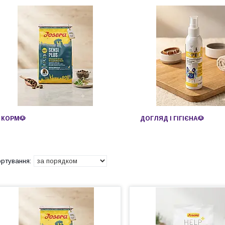
КОРМ🐶
ДОГЛЯД І ГІГІЄНА🐶