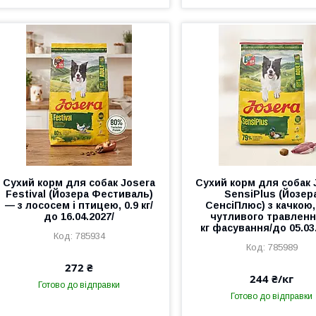
Сухий корм для собак Josera
Сухий корм для собак 
Festival (Йозера Фестиваль)
SensiPlus (Йозер
— з лососем і птицею, 0.9 кг/
СенсіПлюс) з качкою
до 16.04.2027/
чутливого травленн
кг фасування/до 05.03
785934
785989
272 ₴
244 ₴/кг
Готово до відправки
Готово до відправки