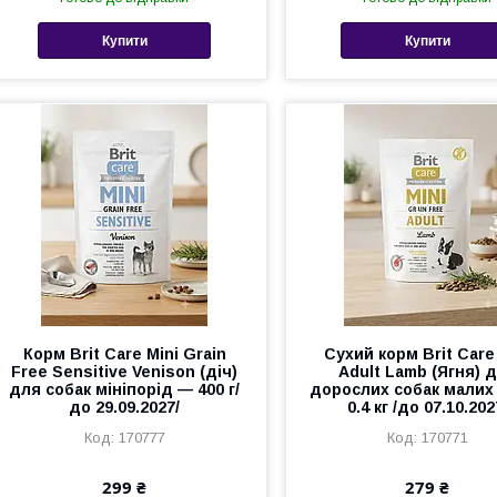
Купити
Купити
Корм Brit Care Mini Grain
Сухий корм Brit Care
Free Sensitive Venison (діч)
Adult Lamb (Ягня) 
для собак мініпорід — 400 г/
дорослих собак малих
до 29.09.2027/
0.4 кг /до 07.10.202
170777
170771
299 ₴
279 ₴