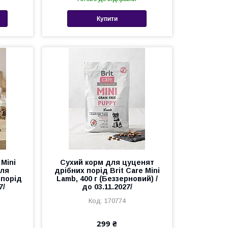
Купити
 Mini
Сухий корм для цуценят
для
дрібних порід Brit Care Mini
 порід
Lamb, 400 г (Беззерновий) /
7/
до 03.11.2027/
170774
299 ₴