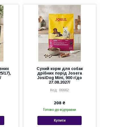
вних
Сухий корм для собак
5/17),
дрібних порід Josera
/
JosiDog Mini, 900 г/до
27.08.2027/
06662
208 ₴
Готово до відправки
Купити