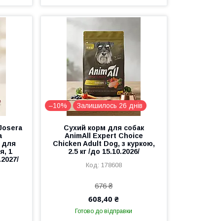
–10%
Залишилось 26 днів
Josera
Сухий корм для собак
а
AnimAll Expert Choice
, для
Chicken Adult Dog, з куркою,
я, 1
2.5 кг /до 15.10.2026/
.2027/
178608
676 ₴
608,40 ₴
Готово до відправки