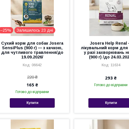
–25%
Залишилось 23 дні
Сухий корм для собак Josera
Josera Help Renal
SensiPlus (900 г) — з качкою,
лікувальний корм для
для чутливого травлення/до
у разі захворювань 
19.09.2026/
(900 г) /до 24.03.20
06642
11634
220 ₴
293 ₴
165 ₴
Готово до відправки
Готово до відправки
Купити
Купити