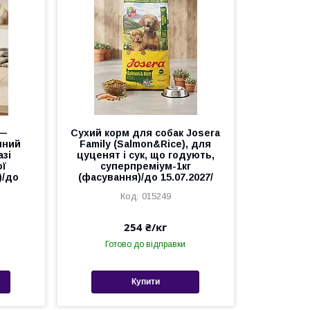
 —
Сухий корм для собак Josera
чний
Family (Salmon&Rice), для
азі
цуценят і сук, що годують,
ої
суперпреміум-1кг
)/до
(фасування)/до 15.07.2027/
015249
254 ₴/кг
Готово до відправки
Купити