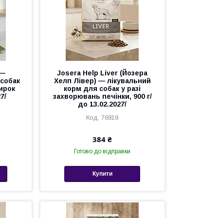
 —
Josera Help Liver (Йозера
 собак
Хелп Лівер) — лікувальний
нирок
корм для собак у разі
27/
захворювань печінки, 900 г/
до 13.02.2027/
76819
384 ₴
Готово до відправки
Купити