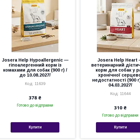
Josera Help Hypoallergenic —
Josera Help Heart
гіпоалергенний корм із
ветеринарний дієти
комахами для собак (900 г) /
корм для собак у р
до 10.08.2027/
хронічної серцев
недостатності (900 г
11639
04.03.2027/
11644
378 ₴
Готово до відправки
310 ₴
Готово до відправки
Купити
Купити