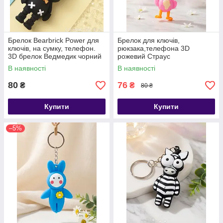
Брелок Bearbrick Power для
Брелок для ключів,
ключів, на сумку, телефон.
рюкзака,телефона 3D
3D брелок Ведмедик чорний
рожевий Страус
В наявності
В наявності
80
76
₴
₴
80 ₴
Купити
Купити
–5%