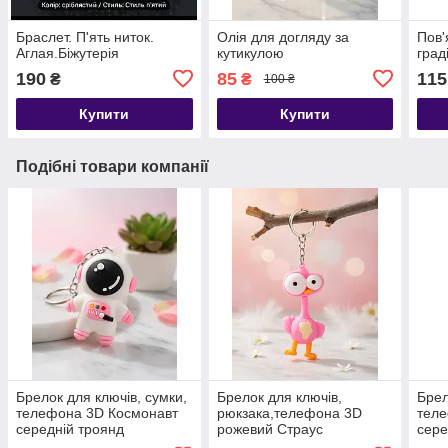
Браслет. П'ять ниток.
Олія для догляду за
Пов'
Аглая.Біжутерія
кутикулою
град
190
85
115
₴
₴
100 ₴
Купити
Купити
Подібні товари компанії
Брелок для ключів, сумки,
Брелок для ключів,
Брел
телефона 3D Космонавт
рюкзака,телефона 3D
тел
середній троянд
рожевий Страус
сере