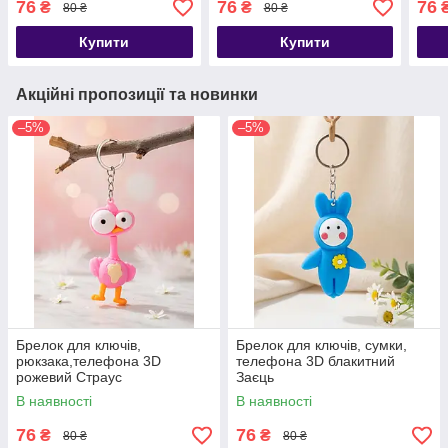
76
76
76
₴
₴
80 ₴
80 ₴
Купити
Купити
Акційні пропозиції та новинки
–5%
–5%
Брелок для ключів,
Брелок для ключів, сумки,
рюкзака,телефона 3D
телефона 3D блакитний
рожевий Страус
Заєць
В наявності
В наявності
76
76
₴
₴
80 ₴
80 ₴