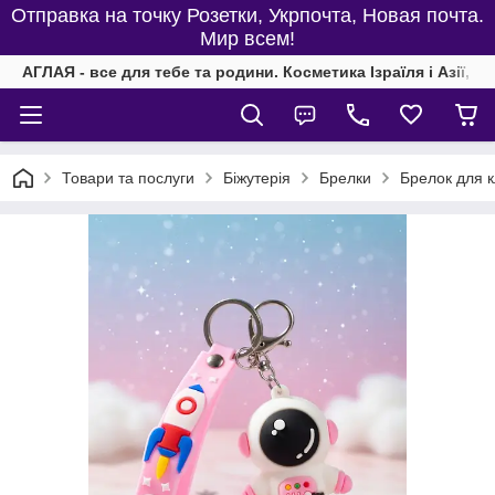
Отправка на точку Розетки, Укрпочта, Новая почта.
Мир всем!
АГЛАЯ - все для тебе та родини. Косметика Ізраїля і Азії, од
Товари та послуги
Біжутерія
Брелки
Брелок для к