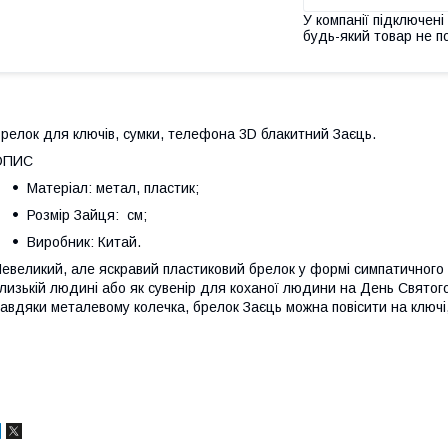
У компанії підключені
будь-який товар не п
релок для ключів, сумки, телефона 3D блакитний Заєць.
ОПИС
Матеріал: метал, пластик;
Розмір Зайця: см;
Виробник: Китай.
евеликий, але яскравий пластиковий брелок у формі симпатичног
лизькій людині або як сувенір для коханої людини на День Свято
авдяки металевому колечка, брелок Заєць можна повісити на ключі,