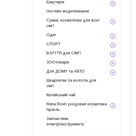
Біжутерія
Ногтеве моделювання
Сумки, косметички для всієї
сім'ї.
Одяг
СПОРТ
ВЗУТТЯ для СІМ'Ї
ЗООтовари
Для ДОМУ та АВТО
Шкарпетки та колготи для
сім'ї
Китайський чай
Rena Rosh уходовая косметика
Ізраїль
Запчастини
електроінструменту