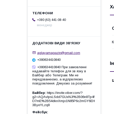
Х
+380 (63) 441-08-40
менеджер
К
aglayamagazin@gmail.com
+380634410840
І
+380634410840 При замовленні
надавайте телефон для зв язку в
Вайбер або Телеграм. Ми не
передзванюємо, а відпрвляємо
Ц
повідомлення. Дякуємо за розуміння!
Вайбер
https://invite.viber.com/?
g2=AQAvlpsLSdd7GUxNJl%2B06n8Tp4f
D7mE%2B54dknXmjo1N85P6c2mGY6EH
3ByeYLzq8
Фейсбук