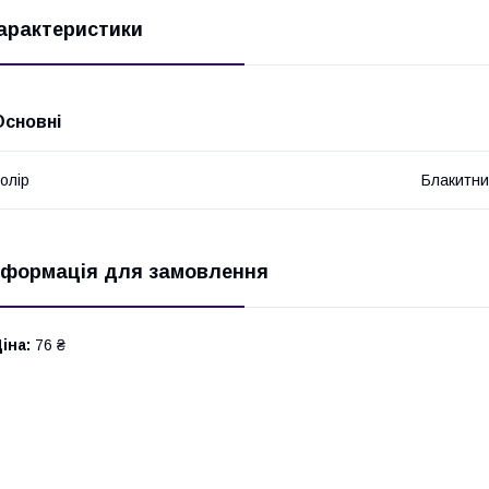
арактеристики
Основні
олір
Блакитн
нформація для замовлення
іна:
76 ₴