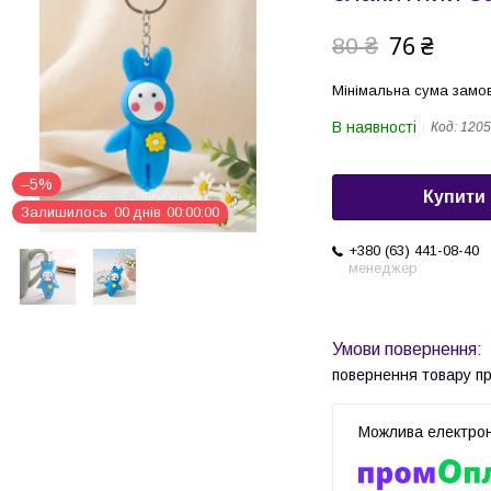
76 ₴
80 ₴
Мінімальна сума замов
В наявності
Код:
1205
–5%
Купити
Залишилось
0
0
днів
0
0
0
0
0
0
+380 (63) 441-08-40
менеджер
повернення товару п