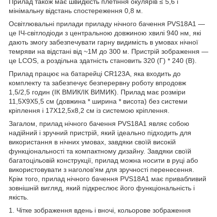
Прилад також має швидкість плетіння окулярів ≤ 5,6 і
мінімальну відстань спостереження 0,8 м.
Освітлювальні прилади приладу нічного бачення PVS18A1 —
це ІЧ-світлодіоди з центральною довжиною хвилі 940 нм, які
дають змогу забезпечувати гарну видимість в умовах нічної
темряви на відстані від ~1M до 300 м. Пристрій зображення —
це LCOS, а роздільна здатність становить 320 (Г) * 240 (В).
Прилад працює на батарейці CR123A, яка входить до
комплекту та забезпечує безперервну роботу впродовж
1,5/2,5 годин (ІК ВМИК/ІК ВИМИК). Прилад має розміри
11,5X9X5,5 см (довжина * ширина * висота) без системи
кріплення і 17X12,5x8,2 см із системою кріплення.
Загалом, прилад нічного бачення PVS18A1 являє собою
надійний і зручний пристрій, який ідеально підходить для
використання в нічних умовах, завдяки своїй високій
функціональності та компактному дизайну. Завдяки своїй
багатоцільовій конструкції, прилад можна носити в руці або
використовувати з наголов'ям для зручності перенесення.
Крім того, прилад нічного бачення PVS18A1 має привабливий
зовнішній вигляд, який підкреслює його функціональність і
якість.
1. Чітке зображення вдень і вночі, кольорове зображення