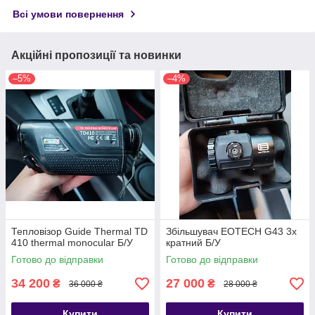
Всі умови повернення
Акційні пропозиції та новинки
–5%
–4%
Тепловізор Guide Thermal TD
Збільшувач EOTECH G43 3x
410 thermal monocular Б/У
кратний Б/У
Готово до відправки
Готово до відправки
34 200
27 000
₴
₴
36 000 ₴
28 000 ₴
Купити
Купити