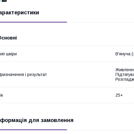
арактеристики
Основні
ип шкіри
В'януча (
Живлення
ризначення і результат
Підтягув
Розгладж
ік
25+
нформація для замовлення