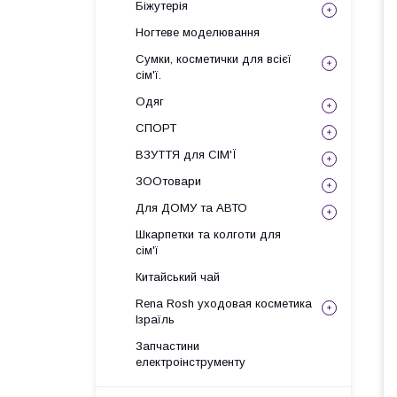
Біжутерія
Ногтеве моделювання
Сумки, косметички для всієї
сім'ї.
Одяг
СПОРТ
ВЗУТТЯ для СІМ'Ї
ЗООтовари
Для ДОМУ та АВТО
Шкарпетки та колготи для
сім'ї
Китайський чай
Rena Rosh уходовая косметика
Ізраїль
Запчастини
електроінструменту