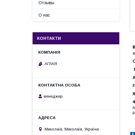
Отзывы
О нас
КОНТАКТИ
а
О
АГЛАЯ
П
менеджер
п
Р
Миколаїв, Миколаїв, Україна