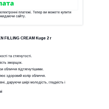
 електронні платежі. Тепер ви можете купити
окидаючи сайту.
 FILLING CREAM Kuge 2 г
ості та стягнутості.
ість зморщок.
ри обличчя підтягнутішими.
лює здоровий колір обличчя.
ні, даруючи шкірі молодість, гладкість і
рі