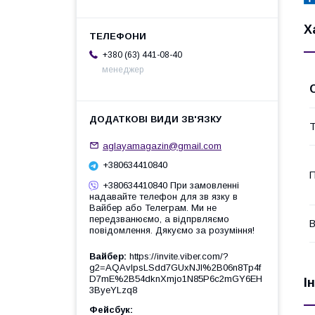
Х
+380 (63) 441-08-40
менеджер
Т
aglayamagazin@gmail.com
+380634410840
П
+380634410840 При замовленні
надавайте телефон для зв язку в
Вайбер або Телеграм. Ми не
передзванюємо, а відпрвляємо
В
повідомлення. Дякуємо за розуміння!
Вайбер
https://invite.viber.com/?
g2=AQAvlpsLSdd7GUxNJl%2B06n8Tp4f
D7mE%2B54dknXmjo1N85P6c2mGY6EH
І
3ByeYLzq8
Фейсбук