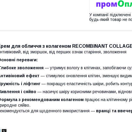
У компанії підключені
будь-який товар не п
Крем для обличчя з колагеном RECOMBINANT COLLAGEN
нтивіковий, від зморшок, від перших ознак старіння, зволоження
сновні переваги:
Глибоке зволоження
— утримує вологу в клітинах, запобігаючи сух
Антивіковий ефект
— стимулює оновлення клітин, зменшує видим
ружність і ліфтинг
— покращує еластичність шкіри, робить конту
Живлення і сяйво
— насичує шкіру корисними речовинами, віднов
Формула з рекомендованим колагеном
працює на клітинному рів
риродне сяйво.
екомендується для щоденного використання —
вранці та ввече