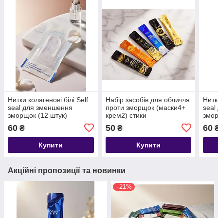
Нитки колагенові білі Self
Набір засобів для обличчя
Нитк
seal для зменшення
проти зморщок (маски4+
seal
зморщок (12 штук)
крем2) стики
змор
60
50
60
₴
₴
Купити
Купити
Акційні пропозиції та новинки
–21%