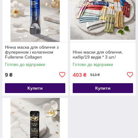
Нічна маска для обличчя з
фулереном і колагеном
Нічні маски для обличчя,
Fullerene Collagen
набір/19 видів * 3 шт./
Moisturizing DLYERN 4 г
Готово до відправки
Готово до відправки
9
403
₴
₴
513 ₴
Купити
Купити