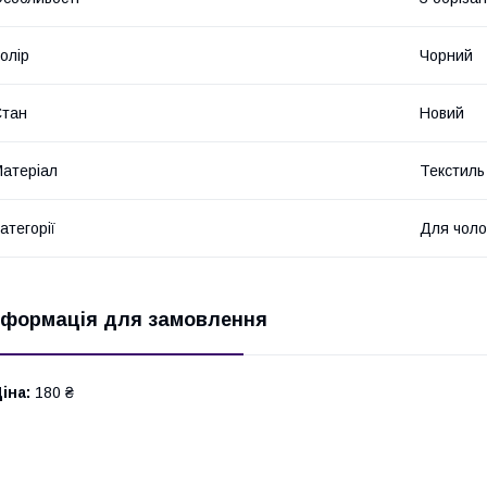
олір
Чорний
Стан
Новий
атеріал
Текстиль
атегорії
Для чолов
нформація для замовлення
іна:
180 ₴