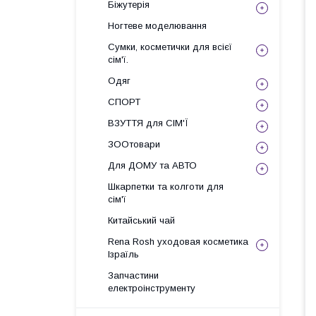
Біжутерія
Ногтеве моделювання
Сумки, косметички для всієї
сім'ї.
Одяг
СПОРТ
ВЗУТТЯ для СІМ'Ї
ЗООтовари
Для ДОМУ та АВТО
Шкарпетки та колготи для
сім'ї
Китайський чай
Rena Rosh уходовая косметика
Ізраїль
Запчастини
електроінструменту