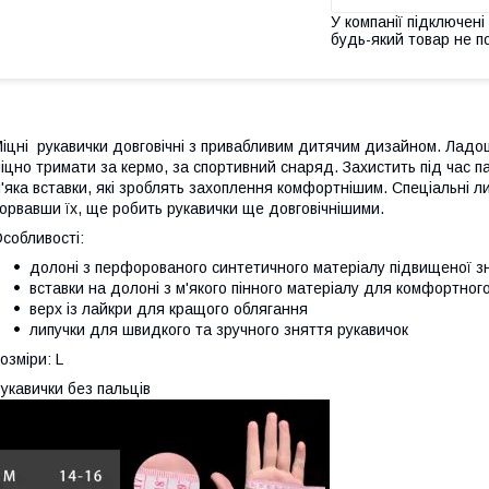
У компанії підключені
будь-який товар не п
іцні рукавички довговічні з привабливим дитячим дизайном. Ладо
іцно тримати за кермо, за спортивний снаряд. Захистить під час па
'яка вставки, які зроблять захоплення комфортнішим. Спеціальні л
орвавши їх, ще робить рукавички ще довговічнішими.
собливості:
долоні з перфорованого синтетичного матеріалу підвищеної зн
вставки на долоні з м'якого пінного матеріалу для комфортног
верх із лайкри для кращого облягання
липучки для швидкого та зручного зняття рукавичок
озміри: L
укавички без пальців