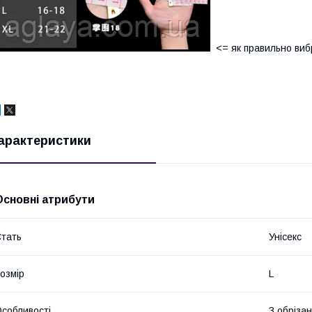
<= як правильно вибр
арактеристики
Основні атрибути
тать
Унісекс
озмір
L
собливості
З обріза