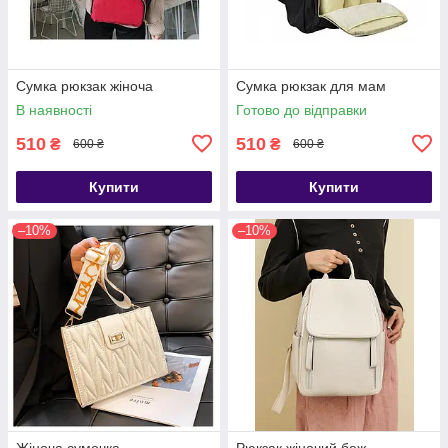
Сумка рюкзак жіноча
Сумка рюкзак для мам
В наявності
Готово до відправки
510
510
₴
₴
600 ₴
600 ₴
Купити
Купити
–10%
–10%
Жіноча сумочка
Рюкзак жіночий беж