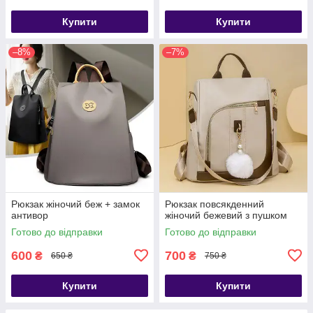
Купити
Купити
–8%
–7%
Рюкзак жіночий беж + замок
Рюкзак повсякденний
антивор
жіночий бежевий з пушком
Готово до відправки
Готово до відправки
600
700
₴
₴
650 ₴
750 ₴
Купити
Купити