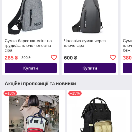
Сумка барсетка-слінг на
Чоловіча сумка через
Сумк
груди/за плече чоловіча —
плече сіра
плеч
сіра
беж
285
600
380
₴
₴
300 ₴
Купити
Купити
Акційні пропозиції та новинки
–15%
–15%