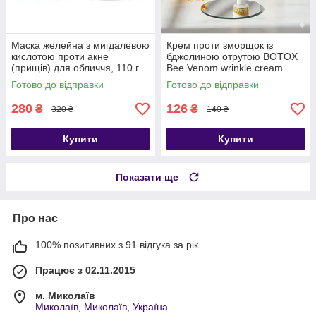
Маска желейна з мигдалевою
Крем проти зморщок із
кислотою проти акне
бджолиною отрутою BOTOX
(прищів) для обличчя, 110 г
Bee Venom wrinkle cream
QCHZOC 20г
Готово до відправки
Готово до відправки
280
126
₴
₴
320 ₴
140 ₴
Купити
Купити
Показати ще
Про нас
100% позитивних з 91 відгука за рік
Працює з 02.11.2015
м. Миколаїв
Миколаїв, Миколаїв, Україна