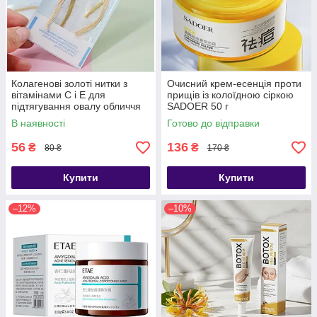
Колагенові золоті нитки з
Очисний крем-есенція проти
вітамінами C і Е для
прищів із колоїдною сіркою
підтягування овалу обличчя
SADOER 50 г
Self seal Gold (12 шт.)
В наявності
Готово до відправки
56
136
₴
₴
80 ₴
170 ₴
Купити
Купити
–12%
–10%