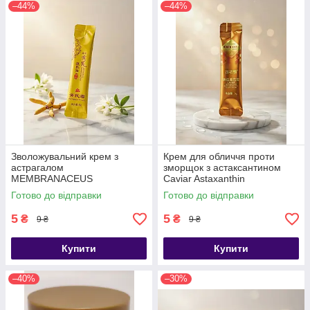
–44%
–44%
Зволожувальний крем з
Крем для обличчя проти
астрагалом
зморщок з астаксантином
MEMBRANACEUS
Caviar Astaxanthin
ASTRAGALUS CREAM 4г
Moisturizing and Filling Cream
Готово до відправки
Готово до відправки
3 г
5
5
₴
₴
9 ₴
9 ₴
Купити
Купити
–40%
–30%