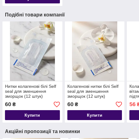
Подібні товари компанії
Нитки колагенові білі Self
Колагенові нитки білі Self
Кола
seal для зменшення
seal для зменшення
віта
зморщок (12 штук)
зморщок (12 штук)
підт
обли
60
60
56
₴
₴
шт.)
Купити
Купити
Акційні пропозиції та новинки