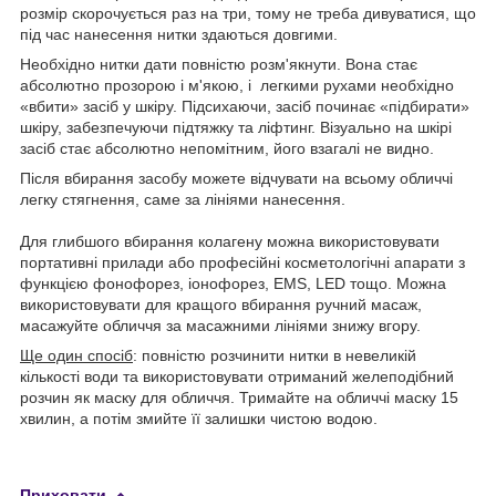
розмір скорочується раз на три, тому не треба дивуватися, що
під час нанесення нитки здаються довгими.
Необхідно нитки дати повністю розм'якнути. Вона стає
абсолютно прозорою і м'якою, і легкими рухами необхідно
«вбити» засіб у шкіру. Підсихаючи, засіб починає «підбирати»
шкіру, забезпечуючи підтяжку та ліфтинг. Візуально на шкірі
засіб стає абсолютно непомітним, його взагалі не видно.
Після вбирання засобу можете відчувати на всьому обличчі
легку стягнення, саме за лініями нанесення.
Для глибшого вбирання колагену можна використовувати
портативні прилади або професійні косметологічні апарати з
функцією фонофорез, іонофорез, EMS, LED тощо. Можна
використовувати для кращого вбирання ручний масаж,
масажуйте обличчя за масажними лініями знижу вгору.
Ще один спосіб
: повністю розчинити нитки в невеликій
кількості води та використовувати отриманий желеподібний
розчин як маску для обличчя. Тримайте на обличчі маску 15
хвилин, а потім змийте її залишки чистою водою.
Приховати