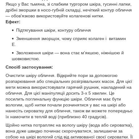
Якщо у Вас тьмяна, зі слабким тургором шкіра, гусинні лапки,
дрібні зморшки в носо-губній складці, нечіткий контур обличчя
— обов'язково використовуйте колагенові нитки.
Ефект:
Підтягування шкіри, контуру обличчя
Зменшення зморщок, чому сприяє колаген і витамин
Е.
Зволоження шкіри — вона стає м'якшою, ніжнішою й
шовковистою.
Спосіб застосування:
Очистити шкіру обличчя. Відкрийте пори за допомогою
розпарювання або спеціальних розігрівальних масок. Для цієї
мети можна використовувати гарячий рушник, накладений на
обличчя. Для цієї маніпуляції досить 3-х 5 хвилин. Це
посилить поглинальну функцію шкіри. Обличчя має бути
вологим, щоб нитки почали розчинятися у вас на шкірі або
нанесіть сироватку для обличчя, також ви можете попередньо
їх намочити в теплій воді (приблизно 40 градусів).
Щойно нитка потрапляє на вологу шкіру (вода або сироватка),
вона дуже швидко починає скорочуватися, залишаючи за
собою на шкірі вологий слід від активованої своєї сироватки. Її