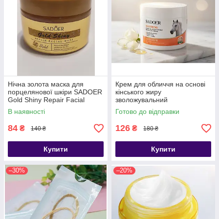
Нічна золота маска для
Крем для обличчя на основі
порцелянової шкіри SADOER
кінського жиру
Gold Shiny Repair Facial
зволожувальний
Mask, 120 г
омолоджувальний SADOER
В наявності
Готово до відправки
160 г
84
126
₴
₴
140 ₴
180 ₴
Купити
Купити
–30%
–20%