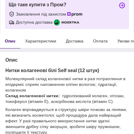
Що таке купити з Пром?
Замовлення під захистом
Доступна доставка
Опис
Характеристики
Доставка
Оплата
Умови п
Опис
Нитки колагенові білі Self seal (12 штук)
Молекулярний склад колагенової нитки в разі потрапляння в
епідерміс сприяє наповненню клітин вологою, гідратації,
колагеном
Склад колагенової нитки:
гідролізований колаген, хітозан,
токоферол (вітамін Е), аскорбінова кислота (вітамін С).
Колаген впроваджується в структуру шкіри точково за лініями,
які визначить косметолог, щоб процедура дала найкращий
ефект. У разі правильного використання нитки здатні
зменшити дрібну сітку зморщок, зробити шкіру пружнішою,
поліпшити її текстуру.