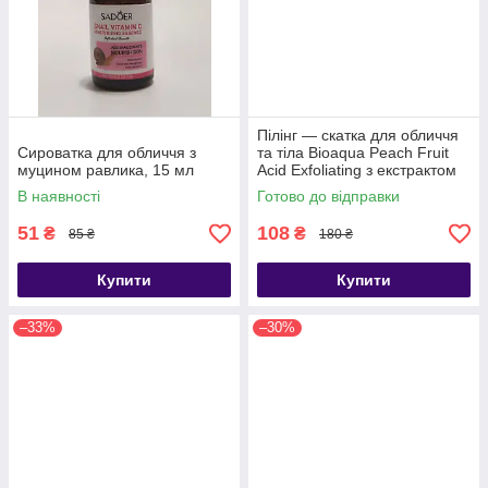
Пілінг — скатка для обличчя
Сироватка для обличчя з
та тіла Bioaqua Peach Fruit
муцином равлика, 15 мл
Acid Exfoliating з екстрактом
персика, 140 г
В наявності
Готово до відправки
51
108
₴
₴
85 ₴
180 ₴
Купити
Купити
–33%
–30%