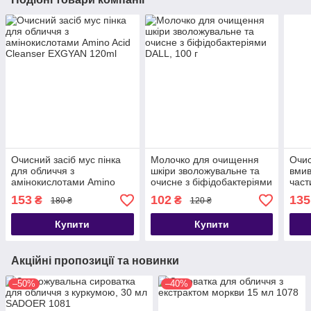
Очисний засіб мус пінка
Молочко для очищення
Очис
для обличчя з
шкіри зволожувальне та
вмив
амінокислотами Amino
очисне з біфідобактеріями
част
Acid Cleanser EXGYAN
DALL, 100 г
Supr
153
102
135
₴
₴
180 ₴
120 ₴
120ml
Clea
Купити
Купити
Акційні пропозиції та новинки
–50%
–40%