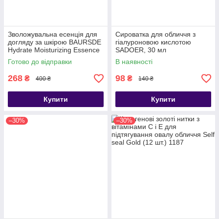
Зволожувальна есенція для
Сироватка для обличчя з
догляду за шкірою BAURSDE
гіалуроновою кислотою
Hydrate Moisturizing Essence
SADOER, 30 мл
230 мл
Готово до відправки
В наявності
268
98
₴
₴
400 ₴
140 ₴
Купити
Купити
–30%
–30%