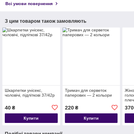
Всі умови повернення
З цим товаром також замовляють
Шкарпетки унісекс,
Тримач для серветок
Жіно
чоловічі, підліткові 37/42р
паперових — 2 кольори
голо
пле
мале
40
220
370
₴
₴
сріб
Купити
Купити
Подібні товари компанії