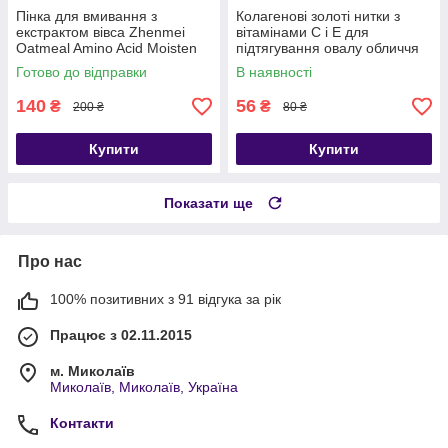
Пінка для вмивання з
Колагенові золоті нитки з
екстрактом вівса Zhenmei
вітамінами C і Е для
Oatmeal Amino Acid Moisten
підтягування овалу обличчя
Facial Cleanser 168 мл
Self seal Gold (12 шт.)
Готово до відправки
В наявності
140
56
₴
₴
200 ₴
80 ₴
Купити
Купити
Показати ще
Про нас
100% позитивних з 91 відгука за рік
Працює з 02.11.2015
м. Миколаїв
Миколаїв, Миколаїв, Україна
Контакти