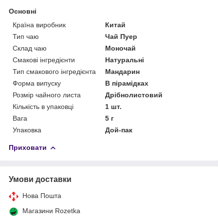
Основні
Країна виробник
Китай
Тип чаю
Чай Пуер
Склад чаю
Моночай
Смакові інгредієнти
Натуральні
Тип смакового інгредієнта
Мандарин
Форма випуску
В пірамідках
Розмір чайного листа
Дрібнолистовий
Кількість в упаковці
1 шт.
Вага
5 г
Упаковка
Дой-пак
Приховати
Умови доставки
Нова Пошта
Магазини Rozetka