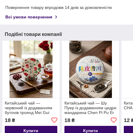
Повернення товару впродовж 14 днів за домовленістю
Всі умови повернення
Подібні товари компанії
Китайський чай —
Китайський чай — Шу
Кита
червоний із додаванням
Пуер із додаванням цедри
CHA 
бутонів троянд Mei Gui
мандарина Chen Pi Pu Er
Hong Cha 5 г
5 г
18
18
12
₴
₴
Купити
Купити