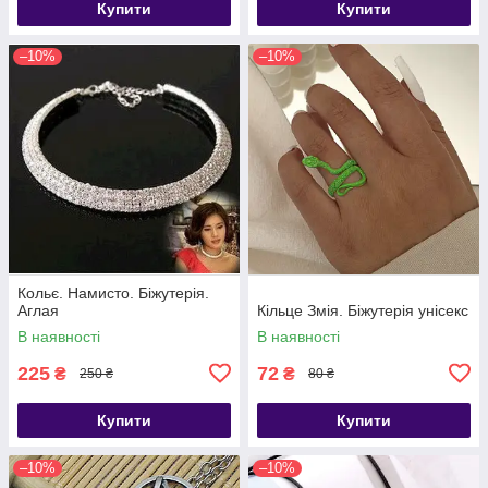
Купити
Купити
–10%
–10%
Кольє. Намисто. Біжутерія.
Аглая
Кільце Змія. Біжутерія унісекс
В наявності
В наявності
225
72
₴
₴
250 ₴
80 ₴
Купити
Купити
–10%
–10%