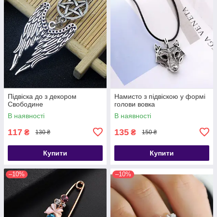
Підвіска до з декором
Намисто з підвіскою у формі
Свободине
голови вовка
В наявності
В наявності
117
135
₴
₴
130 ₴
150 ₴
Купити
Купити
–10%
–10%