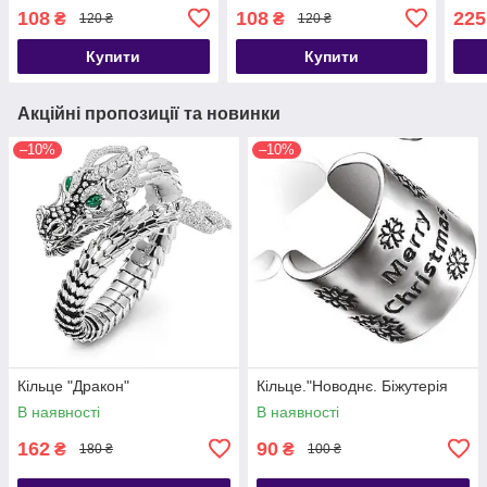
108
108
225
₴
₴
120 ₴
120 ₴
Купити
Купити
Акційні пропозиції та новинки
–10%
–10%
Кільце "Дракон"
Кільце."Новоднє. Біжутерія
В наявності
В наявності
162
90
₴
₴
180 ₴
100 ₴