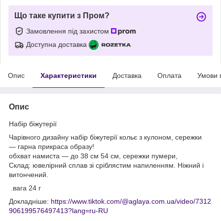
Що таке купити з Пром?
Замовлення під захистом
Доступна доставка
Опис
Характеристики
Доставка
Оплата
Умови 
Опис
Набір біжутерії
Чарівного дизайну набір біжутерії кольє з кулоном, сережки
— гарна прикраса образу!
обхват намиста — до 38 см 54 см, сережки пумери,
Склад: ювелірний сплав зі сріблястим напиленням. Ніжний і
витончений.
.вага 24 г
Докладніше:
https://www.tiktok.com/@aglaya.com.ua/video/7312
906199576497413?lang=ru-RU