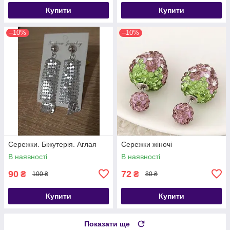
Купити
Купити
–10%
–10%
Сережки. Біжутерія. Аглая
Сережки жіночі
В наявності
В наявності
90
72
₴
₴
100 ₴
80 ₴
Купити
Купити
Показати ще