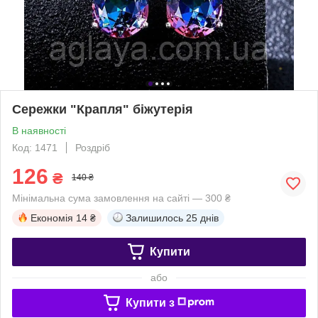
Сережки "Крапля" біжутерія
В наявності
Код: 1471
Роздріб
126
₴
140 ₴
Мінімальна сума замовлення на сайті — 300 ₴
Економія
14 ₴
Залишилось
25 днів
Купити
або
Купити з