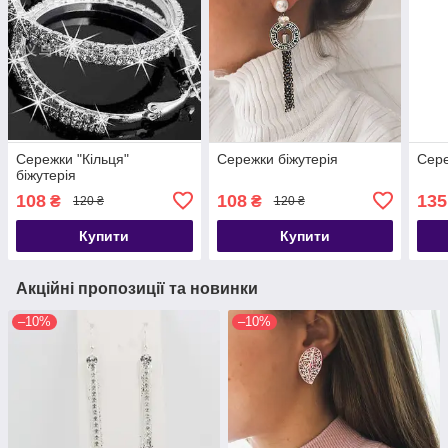
Сережки "Кільця"
Сережки біжутерія
Сере
біжутерія
108
108
135
₴
₴
120 ₴
120 ₴
Купити
Купити
Акційні пропозиції та новинки
–10%
–10%