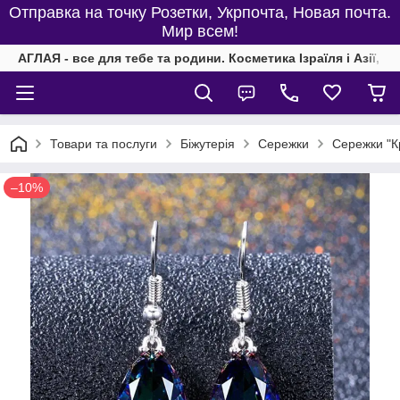
Отправка на точку Розетки, Укрпочта, Новая почта.
Мир всем!
АГЛАЯ - все для тебе та родини. Косметика Ізраїля і Азії, од
Товари та послуги
Біжутерія
Сережки
Сережки "К
–10%