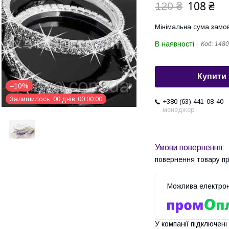
108 ₴
120 ₴
Мінімальна сума замов
В наявності
Код:
1480
Купити
–10%
Залишилось
0
0
днів
0
0
0
0
0
0
+380 (63) 441-08-40
менеджер
повернення товару п
У компанії підключені