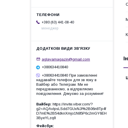
С
М
+380 (63) 441-08-40
менеджер
К
І
aglayamagazin@gmail.com
+380634410840
+380634410840 При замовленні
Ц
надавайте телефон для зв язку в
Вайбер або Телеграм. Ми не
передзванюємо, а відпрвляємо
повідомлення. Дякуємо за розуміння!
Вайбер
https://invite.viber.com/?
g2=AQAvlpsLSdd7GUxNJl%2B06n8Tp4f
D7mE%2B54dknXmjo1N85P6c2mGY6EH
3ByeYLzq8
Фейсбук