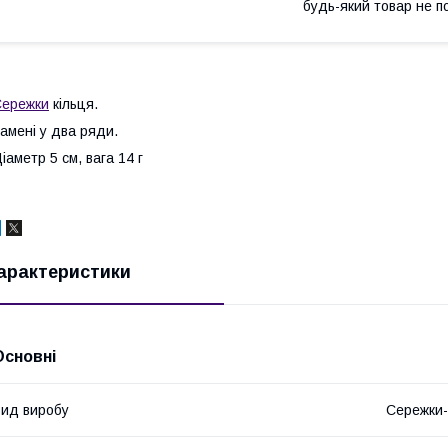
будь-який товар не п
Сережки
кільця.
амені у два ряди.
іаметр 5 см, вага 14 г
арактеристики
Основні
ид виробу
Сережки-