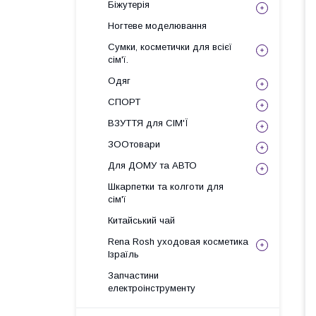
Біжутерія
Ногтеве моделювання
Сумки, косметички для всієї
сім'ї.
Одяг
СПОРТ
ВЗУТТЯ для СІМ'Ї
ЗООтовари
Для ДОМУ та АВТО
Шкарпетки та колготи для
сім'ї
Китайський чай
Rena Rosh уходовая косметика
Ізраїль
Запчастини
електроінструменту