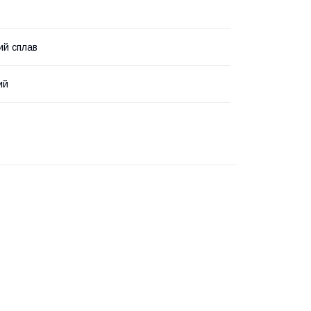
ий сплав
ий