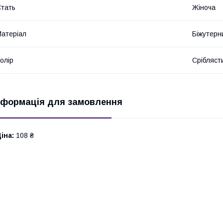
тать
Жіноча
атеріал
Біжутерн
олір
Срібляст
нформація для замовлення
іна:
108 ₴