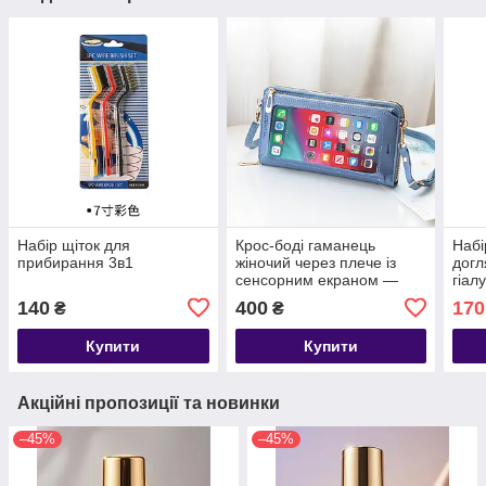
Набір щіток для
Крос-боді гаманець
Набі
прибирання 3в1
жіночий через плече із
догл
сенсорним екраном —
гіал
мікс кольорів
140
400
170
₴
₴
Купити
Купити
Акційні пропозиції та новинки
–45%
–45%