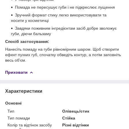
Помада не пересушує губи і не підкреслює лущення
Зручний формат стику легко використовувати та
носити у косметичці
Завдяки поживним інгредієнтам засіб добре зволожує
губи, діючи бальзаму
Спосіб застосування:
Нанесіть помаду на губи рівномірним шаром. Щоб створити
ефект пухких губ, спочатку обведіть контур, а потім заповніть
весь об'єм.
Приховати
Характеристики
Основні
Тип
Олівець/стик
Тип помади
Стійка
Колір та відтінок засобу
Різні відтінки