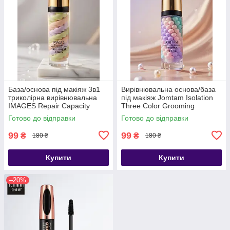
База/основа під макіяж 3в1
Вирівнювальна основа/база
триколірна вирівнювальна
під макіяж Jomtam Isolation
IMAGES Repair Capacity
Three Color Grooming
Cream, 40г (без пакув)
триколірна, 40г (без пакув)
Готово до відправки
Готово до відправки
99
99
₴
₴
180 ₴
180 ₴
Купити
Купити
–20%