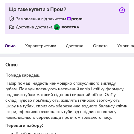
Що таке купити з Пром?
Замовлення під захистом
Доступна доставка
Опис
Характеристики
Доставка
Оплата
Умови п
Опис
Помада карадаш.
Набір помад надасть неймовірно спокусливого вигляду
губам. Помади поєднують насичений колір і стійку формулу,
надаючи губам матовий відтінок і виразний об'єм. Олії у
складі чудово пом'якшують, живлять і глибоко зволожують
шкіру на губах, сприяють збереженню водного балансу клітин
шкіри, ефективно захищають губи від шкідливого впливу
навколишнього середовища протягом тривалого часу.
Переваги набору:
У наборі три відтінки