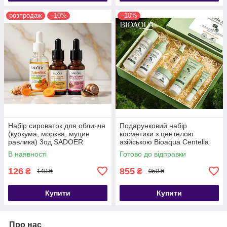
розпродаж
–10%
–10%
Набір сироваток для обличчя
Подарунковий набір
(куркума, морква, муцин
косметики з центелою
равлика) 3од SADOER
азійською Bioaqua Centella
Asiatica Soothing Repair Six-
В наявності
Готово до відправки
piece Suit
126
855
₴
₴
140 ₴
950 ₴
Купити
Купити
Про нас