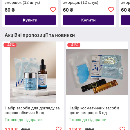
зморщок (12 штук)
зморщок (12 штук)
змор
60
60
60
₴
₴
Купити
Купити
Акційні пропозиції та новинки
–44%
–41%
Набір засобів для догляду за
Набір косметичних засобів
шкірою обличчя 5 од
проти зморщок 6 од.
Готово до відправки
Готово до відправки
224
218
₴
₴
400 ₴
368 ₴