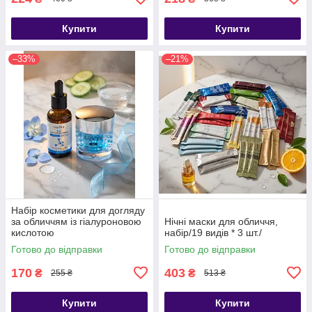
Купити
Купити
–33%
–21%
Набір косметики для догляду
за обличчям із гіалуроновою
Нічні маски для обличчя,
кислотою
набір/19 видів * 3 шт./
Готово до відправки
Готово до відправки
170
403
₴
₴
255 ₴
513 ₴
Купити
Купити