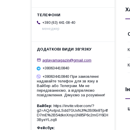
Х
+380 (63) 441-08-40
менеджер
К
aglayamagazin@gmail.com
К
+380634410840
+380634410840 При замовленні
надавайте телефон для зв язку в
Вайбер або Телеграм. Ми не
І
передзванюємо, а відпрвляємо
повідомлення. Дякуємо за розуміння!
Вайбер
https://invite.viber.com/?
Ц
g2=AQAvlpsLSdd7GUxNJl%2B06n8Tp4f
D7mE%2B54dknXmjo1N85P6c2mGY6EH
3ByeYLzq8
Фейсбук