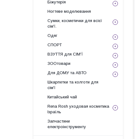
Біжутерія
Ногтеве моделювання
Сумки, косметички для всієї
сім'ї.
Одяг
СПОРТ
ВЗУТТЯ для СІМ'Ї
ЗООтовари
Для ДОМУ та АВТО
Шкарпетки та колготи для
сім'ї
Китайський чай
Rena Rosh уходовая косметика
Ізраїль
Запчастини
електроінструменту