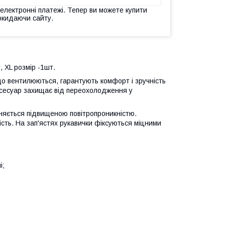
 електронні платежі. Тепер ви можете купити
окидаючи сайту.
, ХL розмір -1шт.
 що вентилюються, гарантують комфорт і зручність
Аксесуар захищає від переохолодження у
зняється підвищеною повітропроникністю.
сть. На зап'ястях рукавички фіксуються міцними
і;