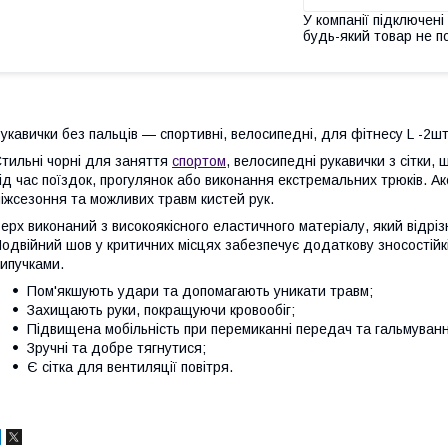
У компанії підключені
будь-який товар не п
укавички без пальців — спортивні, велосипедні, для фітнесу L -2шт
тильні чорні для заняття
спортом
, велосипедні рукавички з сітки,
ід час поїздок, прогулянок або виконання екстремальних трюків. 
іжсезоння та можливих травм кистей рук.
ерх виконаний з високоякісного еластичного матеріалу, який відрі
одвійний шов у критичних місцях забезпечує додаткову зносостійкі
ипучками.
Пом'якшують удари та допомагають уникати травм;
Захищають руки, покращуючи кровообіг;
Підвищена мобільність при перемиканні передач та гальмуванн
Зручні та добре тягнутися;
Є сітка для вентиляції повітря.