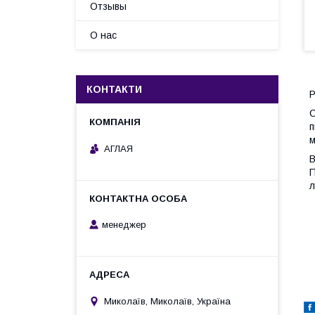
Отзывы
О нас
КОНТАКТИ
Р
С
п
м
АГЛАЯ
В
П
л
менеджер
Миколаїв, Миколаїв, Україна