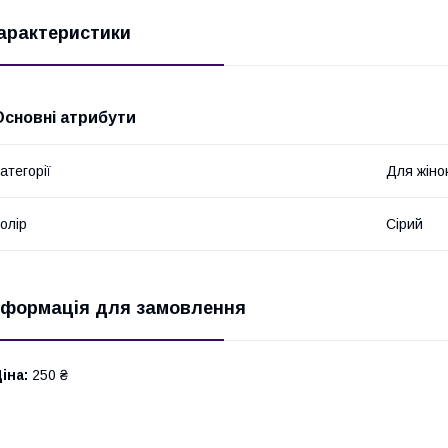
арактеристики
Основні атрибути
атегорії
Для жіно
олір
Сірий
нформація для замовлення
іна:
250 ₴