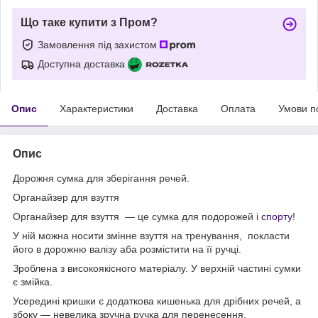
Що таке купити з Пром?
Замовлення під захистом
Доступна доставка
Опис
Характеристики
Доставка
Оплата
Умови п
Опис
Дорожня сумка для зберігання речей.
Органайзер для взуття
Органайзер для взуття — це сумка для подорожей і
спорту
!
У ній можна носити змінне взуття на тренування, покласти
його в дорожню валізу аба розмістити на її ручці.
Зроблена з високоякісного матеріалу. У верхній частині сумки
є змійка.
Усередині кришки є додаткова кишенька для дрібних речей, а
збоку — невелика зручна ручка для перенесення.