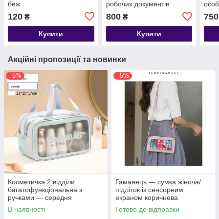
беж
робочих документів.
особ
Кодовий замок — синя,
Кодо
120
800
750
₴
₴
ущільнена
Купити
Купити
Акційні пропозиції та новинки
–5%
–5%
Косметичка 2 відділи
Гаманець — сумка жіноча/
багатофункціональна з
підліток із сенсорним
ручками — середня
екраном коричнева
В наявності
Готово до відправки