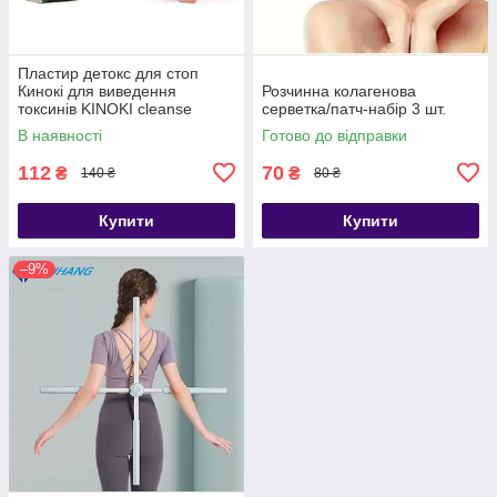
Пластир детокс для стоп
Кинокі для виведення
Розчинна колагенова
токсинів KINOKI cleanse
серветка/патч-набір 3 шт.
energize foot patch, 10 шт.
В наявності
Готово до відправки
112
70
₴
₴
140 ₴
80 ₴
Купити
Купити
–9%