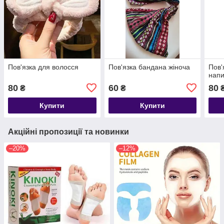
Пов'язка для волосся
Пов'язка бандана жіноча
Пов'
напи
80
60
80
₴
₴
Купити
Купити
Акційні пропозиції та новинки
–20%
–12%