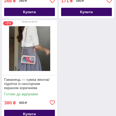
266
171
₴
₴
280 ₴
180 ₴
Купити
Купити
–5%
Гаманець — сумка жіноча/
підліток із сенсорним
екраном коричнева
Готово до відправки
380
₴
400 ₴
Купити