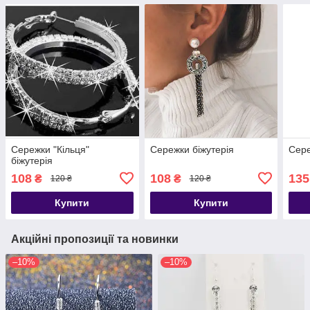
Сережки "Кільця"
Сережки біжутерія
Сере
біжутерія
108
108
135
₴
₴
120 ₴
120 ₴
Купити
Купити
Акційні пропозиції та новинки
–10%
–10%