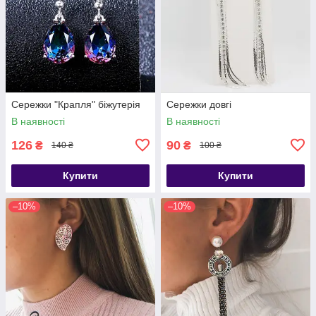
Сережки "Крапля" біжутерія
Сережки довгі
В наявності
В наявності
126
90
₴
₴
140 ₴
100 ₴
Купити
Купити
–10%
–10%