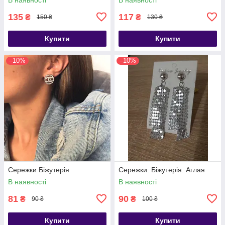
135
117
₴
₴
150 ₴
130 ₴
Купити
Купити
–10%
–10%
Сережки Біжутерія
Сережки. Біжутерія. Аглая
В наявності
В наявності
81
90
₴
₴
90 ₴
100 ₴
Купити
Купити