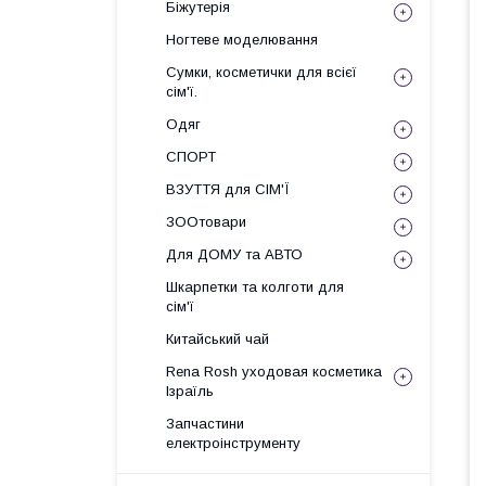
Біжутерія
Ногтеве моделювання
Сумки, косметички для всієї
сім'ї.
Одяг
СПОРТ
ВЗУТТЯ для СІМ'Ї
ЗООтовари
Для ДОМУ та АВТО
Шкарпетки та колготи для
сім'ї
Китайський чай
Rena Rosh уходовая косметика
Ізраїль
Запчастини
електроінструменту