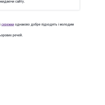
окидаючи сайту.
і
сережки
однаково добре підходять і молодим
льорових речей.