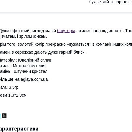
будь-який товар не п
Дуже ефектний вигляд має й
біжутерія
, стилізована під золото. Так
івчатам, і зрілим жінкам.
рім того, золотий колір прекрасно «вужається» в компанії інших ко
амені в сережках дають дуже гарний блиск.
атеріал: Ювелірний сплав
тиль: Модна біжутерія
амінь: Штучний кристал
Більше
на aglaya.com.ua
ага: 3,5гр
озм 1,3*1,3см
арактеристики