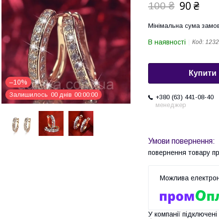
90 ₴
100 ₴
Мінімальна сума замов
В наявності
Код:
1232
Купити
–10%
Залишилось
0
0
днів
0
0
0
0
0
0
+380 (63) 441-08-40
менеджер
повернення товару п
У компанії підключені