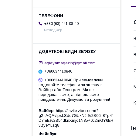
+380 (63) 441-08-40
менеджер
В
В
aglayamagazin@gmail.com
С
+380634410840
+380634410840 При замовленні
надавайте телефон для зв язку в
М
Вайбер або Телеграм. Ми не
передзванюємо, а відпрвляємо
повідомлення. Дякуємо за розуміння!
К
Вайбер
https://invite.viber.com/?
g2=AQAvlpsLSdd7GUxNJl%2B06n8Tp4f
D7mE%2B54dknXmjo1N85P6c2mGY6EH
3ByeYLzq8
І
Фейсбук