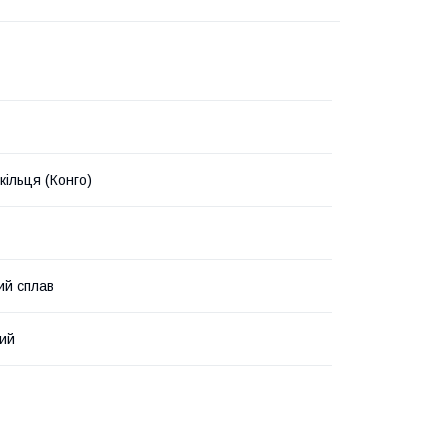
кільця (Конго)
ий сплав
ий