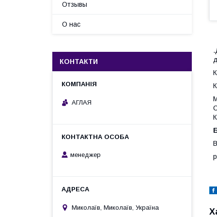
Отзывы
О нас
.
д
КОНТАКТИ
К
К
М
АГЛАЯ
С
К
В
менеджер
р
Миколаїв, Миколаїв, Україна
Х