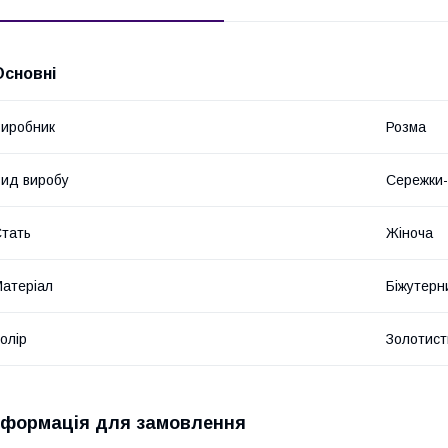
Основні
иробник
Розма
ид виробу
Сережки-
тать
Жіноча
атеріал
Біжутерн
олір
Золотист
нформація для замовлення