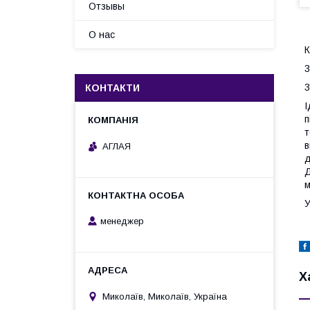
Отзывы
О нас
К
3
3
КОНТАКТИ
І
п
т
в
АГЛАЯ
д
Д
м
У
менеджер
Х
Миколаїв, Миколаїв, Україна