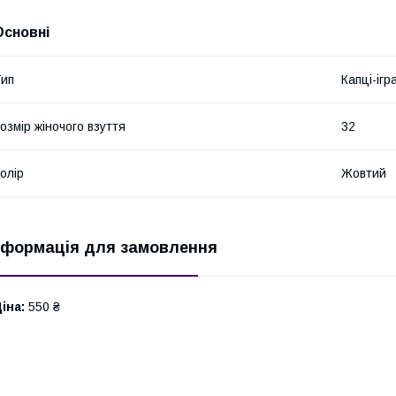
Основні
ип
Капці-ігр
озмір жіночого взуття
32
олір
Жовтий
нформація для замовлення
іна:
550 ₴