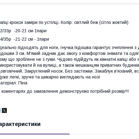
апці крокси заміри по устілці. Колір: світлий беж (сітло жовтий)
2/33р -20-21 см-1пари
4/35р -21-22 см - 1пари
деально підходять для ноги, гнучка підошва гарантує зчеплення з
ідошви 3 см. М'який задник дає змогу з комфортом знімати та одяг
ому що зроблене не з гуми. Чудово підійдуть як кімнатні капці або 
икористовувати й на вулиці, а також мешканцям приватних будинків
овговічний. Закруглений носок. Без застежки. Закаблук в'язаний, вс
уже легкі, зручні та шикарно виглядають на нозі
атеріал: Піна
 коментарях до замовлення демонструємо потрібний розмір!!!
арактеристики