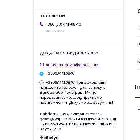
+380 (63) 441-08-40
Т
менеджер
Р
К
aglayamagazin@gmail.com
+380634410840
+380634410840 При замовленні
І
надавайте телефон для зв язку в
Вайбер або Телеграм. Ми не
передзванюємо, а відпрвляємо
повідомлення. Дякуємо за розуміння!
Ц
Вайбер
https://invite.viber.com/?
g2=AQAvlpsLSdd7GUxNJl%2B06n8Tp4f
D7mE%2B54dknXmjo1N85P6c2mGY6EH
3ByeYLzq8
Фейсбук