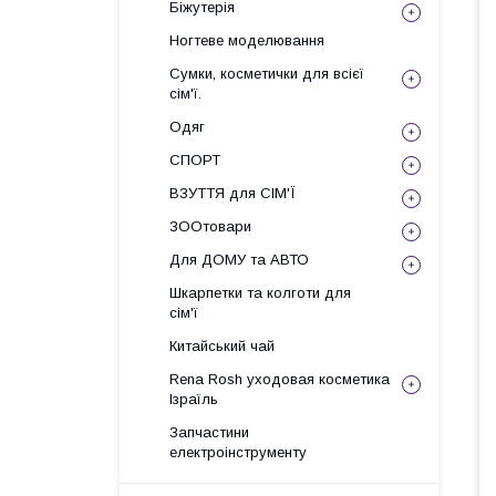
Біжутерія
Ногтеве моделювання
Сумки, косметички для всієї
сім'ї.
Одяг
СПОРТ
ВЗУТТЯ для СІМ'Ї
ЗООтовари
Для ДОМУ та АВТО
Шкарпетки та колготи для
сім'ї
Китайський чай
Rena Rosh уходовая косметика
Ізраїль
Запчастини
електроінструменту