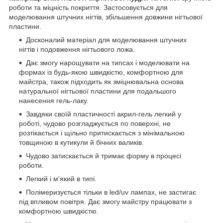
роботи та міцність покриття. Застосовується для
моделювання штучних нігтів, збільшення довжини нігтьової
пластини.
Досконалий матеріал для моделювання штучних
нігтів і подовження нігтьового ложа.
Дає змогу нарощувати на типсах і моделювати на
формах із будь-якою швидкістю, комфортною для
майстра, також підходить як зміцнювальна основа
натуральної нігтьової пластини для подальшого
нанесення гель-лаку.
Завдяки своїй пластичності акрил-гель легкий у
роботі, чудово розгладжується по поверхні, не
розтікається і щільно притискається з мінімальною
товщиною в кутикули й бічних валиків.
Чудово затискається й тримає форму в процесі
роботи.
Легкий і м'який в типі.
Полімеризується тільки в led/uv лампах, не застигає
під впливом повітря. Дає змогу майстру працювати з
комфортною швидкістю.