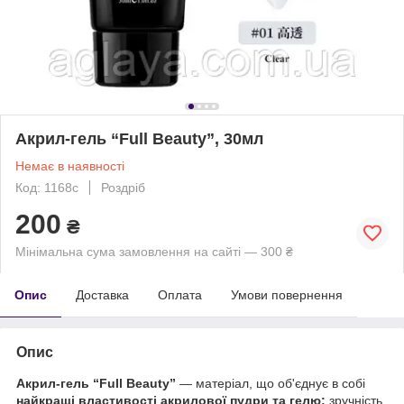
Акрил-гель “Full Beauty”, 30мл
Немає в наявності
Код: 1168с
Роздріб
200
₴
Мінімальна сума замовлення на сайті — 300 ₴
Опис
Доставка
Оплата
Умови повернення
Опис
Акрил-гель “Full Beauty”
— матеріал, що об'єднує в собі
найкращі властивості акрилової пудри та гелю:
зручність