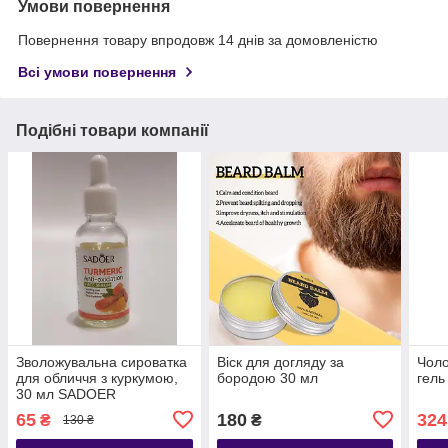
Умови повернення
Повернення товару впродовж 14 днів за домовленістю
Всі умови повернення
Подібні товари компанії
Зволожувальна сироватка
Віск для догляду за
Чол
для обличчя з куркумою,
бородою 30 мл
гель
30 мл SADOER
65
180
324
₴
₴
130 ₴