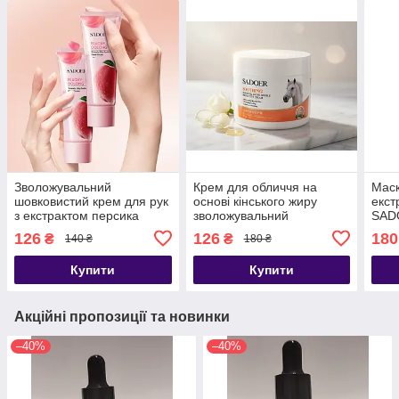
Зволожувальний
Крем для обличчя на
Маск
шовковистий крем для рук
основі кінського жиру
екст
з екстрактом персика
зволожувальний
SADO
peachy oolong SADOER
омолоджувальний
Prot
126
126
180
₴
₴
140 ₴
180 ₴
60ml
SADOER 160 г
350 
Купити
Купити
Акційні пропозиції та новинки
–40%
–40%