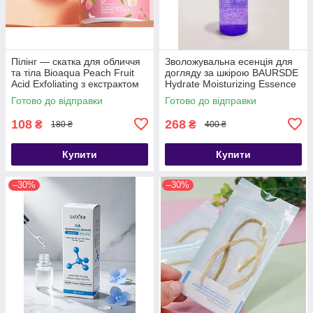
Пілінг — скатка для обличчя
Зволожувальна есенція для
та тіла Bioaqua Peach Fruit
догляду за шкірою BAURSDE
Acid Exfoliating з екстрактом
Hydrate Moisturizing Essence
персика, 140 г
230 мл
Готово до відправки
Готово до відправки
108
268
₴
₴
180 ₴
400 ₴
Купити
Купити
–30%
–30%