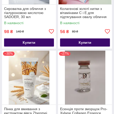
Сироватка для обличчя з
Колагенові золоті нитки з
гіалуроновою кислотою
вітамінами C і Е для
SADOER, 30 мл
підтягування овалу обличчя
Self seal Gold (12 шт.)
В наявності
В наявності
98
56
₴
₴
140 ₴
80 ₴
Купити
Купити
–30%
–27%
Пінка для вмивання з
Есенція проти зморщок Pro-
екстрактом вівса Zhenmei
Xylane Collagen Essence