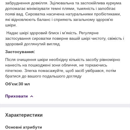
забруднення довкілля. Зцілювальна та заспокійлива куркума
допомагає мінімізувати темні плями, тьмяність і запобігає
появі вад. Сироватка насичена натуральними пробіотиками,
які відновлюють баланс і сприяють загальному здоров'ю
шкіри.
Надає шкірі здоровий блиск і м'якість. Регулярне
застосування сироватки поверне вашій шкірі чистоту, свіжість і
здоровий доглянутий вигляд.
Застосування:
Після очищення шкіри необхідну кількість засобу рівномірно
нанесіть на пошкоджені зони обличчя, не торкаючись
піпеткою. Злегка помасажуйте, щоб засіб увібрався, потім
братися до вашого подальшого догляду
Об'єм:30 мл
Приховати
Характеристики
Основні атрибути