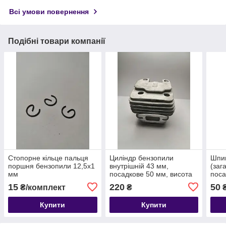
Всі умови повернення
Подібні товари компанії
Стопорне кільце пальця
Циліндр бензопили
Шпи
поршня бензопили 12,5х1
внутрішній 43 мм,
(заг
мм
посадкове 50 мм, висота
поса
циліндра 67 мм
15
220
50
₴/комплект
₴
Купити
Купити