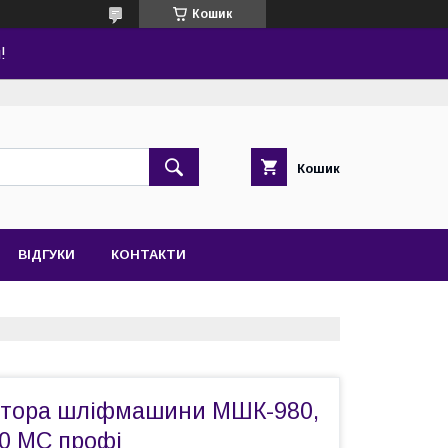
Кошик
!
Кошик
ВІДГУКИ
КОНТАКТИ
ктора шліфмашини МШК-980,
0 МС профі