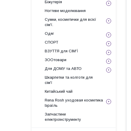
Біжутерія
Ногтеве моделювання
Сумки, косметички для всієї
сім'ї.
Одяг
СПОРТ
ВЗУТТЯ для СІМ'Ї
ЗООтовари
Для ДОМУ та АВТО
Шкарпетки та колготи для
сім'ї
Китайський чай
Rena Rosh уходовая косметика
Ізраїль
Запчастини
електроінструменту