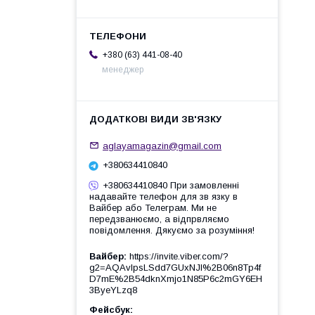
+380 (63) 441-08-40
менеджер
aglayamagazin@gmail.com
+380634410840
+380634410840 При замовленні
надавайте телефон для зв язку в
Вайбер або Телеграм. Ми не
передзванюємо, а відпрвляємо
повідомлення. Дякуємо за розуміння!
Вайбер
https://invite.viber.com/?
g2=AQAvlpsLSdd7GUxNJl%2B06n8Tp4f
D7mE%2B54dknXmjo1N85P6c2mGY6EH
3ByeYLzq8
Фейсбук