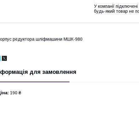
У компанії підключені
будь-який товар не п
орпус редуктора шліфмашини МШК-980
нформація для замовлення
іна:
190 ₴