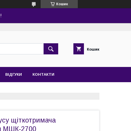
Кошик
!
Кошик
ВІДГУКИ
КОНТАКТИ
усу щіткотримача
 МШК-2700