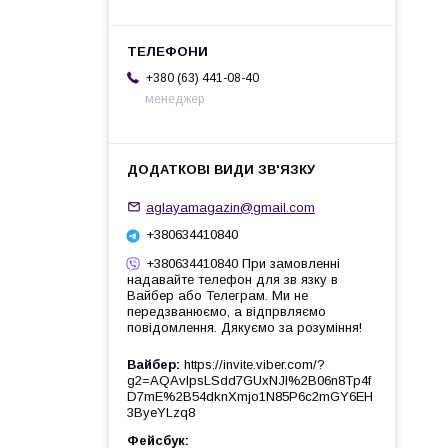
+380 (63) 441-08-40
менеджер
aglayamagazin@gmail.com
+380634410840
+380634410840 При замовленні
надавайте телефон для зв язку в
Вайбер або Телеграм. Ми не
передзванюємо, а відпрвляємо
повідомлення. Дякуємо за розуміння!
Вайбер
https://invite.viber.com/?
g2=AQAvlpsLSdd7GUxNJl%2B06n8Tp4f
D7mE%2B54dknXmjo1N85P6c2mGY6EH
3ByeYLzq8
Фейсбук