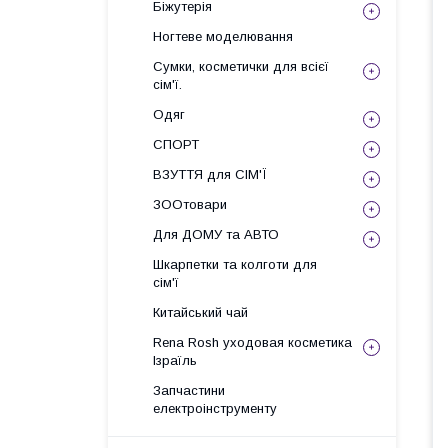
Біжутерія
Ногтеве моделювання
Сумки, косметички для всієї
сім'ї.
Одяг
СПОРТ
ВЗУТТЯ для СІМ'Ї
ЗООтовари
Для ДОМУ та АВТО
Шкарпетки та колготи для
сім'ї
Китайський чай
Rena Rosh уходовая косметика
Ізраїль
Запчастини
електроінструменту