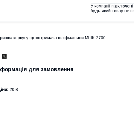
У компанії підключені
будь-який товар не п
ришка корпусу щіткотримача шліфмашини МШК-2700
нформація для замовлення
іна:
20 ₴