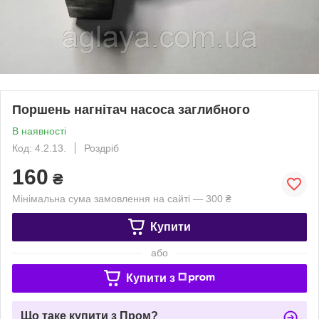
Поршень нагнітач насоса заглибного
В наявності
Код: 4.2.13.
Роздріб
160
₴
Мінімальна сума замовлення на сайті — 300 ₴
Купити
або
Купити з
Що таке купити з Пром?