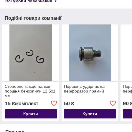
Всі умови повернення
Подібні товари компанії
Стопорне кільце пальця
Поршень-ударник на
Порш
поршня бензопили 12,5х1
перфоратор прямий
пер
мм
15
50
90
₴/комплект
₴
Купити
Купити