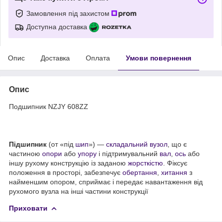
Замовлення під захистом
Доступна доставка
Опис
Доставка
Оплата
Умови повернення
Опис
Подшипник NZJY 608ZZ
Підшипник
(от «під
шип
») —
складальний вузол
, що є
частиною
опори
або
упору
і підтримувальний
вал
,
ось
або
іншу рухому конструкцію із заданою
жорсткістю
. Фіксує
положення в просторі, забезпечує
обертання
,
хитання
з
найменшим опором, сприймає і передає навантаження від
рухомого вузла на інші частини конструкції
Приховати