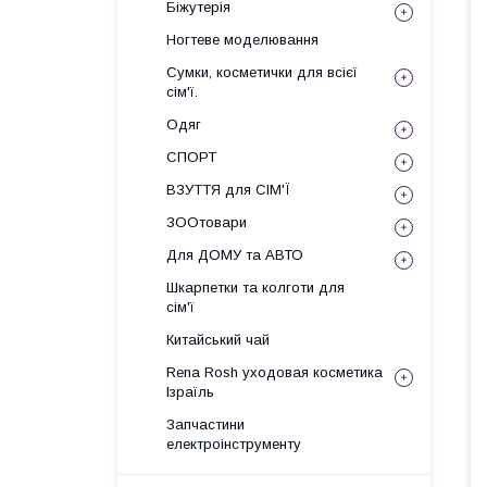
Біжутерія
Ногтеве моделювання
Сумки, косметички для всієї
сім'ї.
Одяг
СПОРТ
ВЗУТТЯ для СІМ'Ї
ЗООтовари
Для ДОМУ та АВТО
Шкарпетки та колготи для
сім'ї
Китайський чай
Rena Rosh уходовая косметика
Ізраїль
Запчастини
електроінструменту