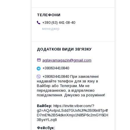
+380 (63) 441-08-40
менеджер
aglayamagazin@gmail.com
+380634410840
+380634410840 При замовленні
надавайте телефон для зв язку в
Вайбер або Телеграм. Ми не
передзванюємо, а відпрвляємо
повідомлення. Дякуємо за розуміння!
Вайбер
https://invite.viber.com/?
g2=AQAvlpsLSdd7GUxNJl%2B06n8Tp4f
D7mE%2B54dknXmjo1N85P6c2mGY6EH
3ByeYLzq8
Фейсбук