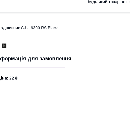
будь-який товар не п
одшипник C&U 6300 RS Black
нформація для замовлення
іна:
22 ₴