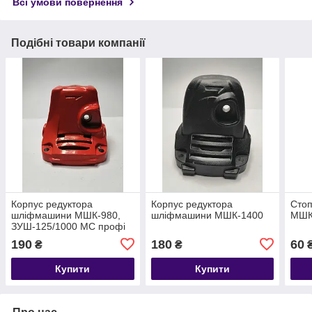
Всі умови повернення
Подібні товари компанії
Корпус редуктора
Корпус редуктора
Сто
шліфмашини МШК-980,
шліфмашини МШК-1400
МШК
ЗУШ-125/1000 МС профі
190
180
60
₴
₴
Купити
Купити