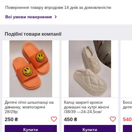
Повернення товару впродовж 14 днів за домовленістю
Всі умови повернення
Подібні товари компанії
Дитячі літні шльопанці на
Капці закриті крокси
Босо
дівчинку, жовтогарячі
домашні на хутрі жіночі
дитя
28/29р
/38/39 —24-24,5см/
250
450
540
₴
₴
Купити
Купити