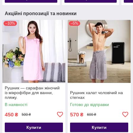
Акційні пропозиції та новинки
–10%
–5%
Рушник — сарафан жіночий
із мікрофібри для ванни,
Рушник халат чоловічий на
пляжу.
стегнах
В наявності
Готово до відправки
450
570
₴
₴
500 ₴
600 ₴
Купити
Купити