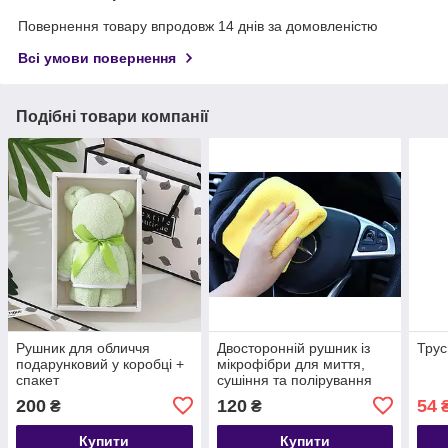
Повернення товару впродовж 14 днів за домовленістю
Всі умови повернення
Подібні товари компанії
Рушник для обличчя
Двосторонній рушник із
Трус
подарунковий у коробці +
мікрофібри для миття,
спакет
сушіння та полірування
автомобіля розмір 30*40
200
120
54
₴
₴
Купити
Купити