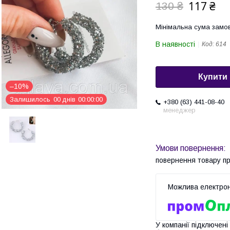
117 ₴
130 ₴
Мінімальна сума замов
В наявності
Код:
614
Купити
–10%
Залишилось
0
0
днів
0
0
0
0
0
0
+380 (63) 441-08-40
менеджер
повернення товару п
У компанії підключені