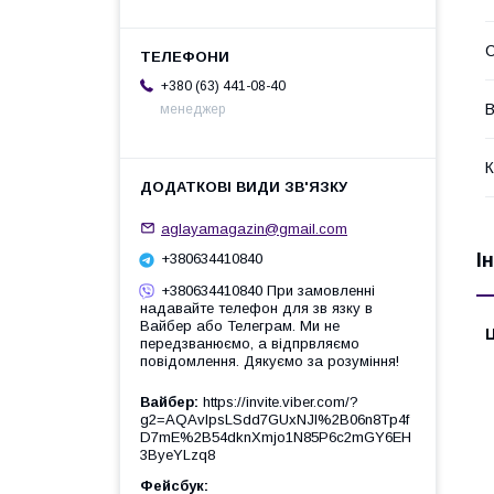
С
+380 (63) 441-08-40
В
менеджер
К
aglayamagazin@gmail.com
І
+380634410840
+380634410840 При замовленні
надавайте телефон для зв язку в
Вайбер або Телеграм. Ми не
Ц
передзванюємо, а відпрвляємо
повідомлення. Дякуємо за розуміння!
Вайбер
https://invite.viber.com/?
g2=AQAvlpsLSdd7GUxNJl%2B06n8Tp4f
D7mE%2B54dknXmjo1N85P6c2mGY6EH
3ByeYLzq8
Фейсбук