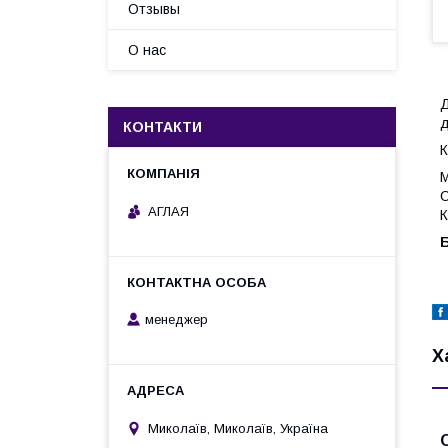
Отзывы
О нас
Д
д
КОНТАКТИ
К
М
С
АГЛАЯ
К
менеджер
Х
Миколаїв, Миколаїв, Україна