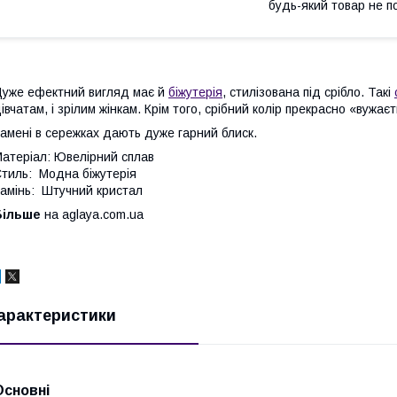
будь-який товар не п
уже ефектний вигляд має й
біжутерія
, стилізована під срібло. Такі
івчатам, і зрілим жінкам. Крім того, срібний колір прекрасно «вужає
амені в сережках дають дуже гарний блиск.
атеріал: Ювелірний сплав
тиль: Модна біжутерія
амінь: Штучний кристал
Більше
на aglaya.com.ua
арактеристики
Основні