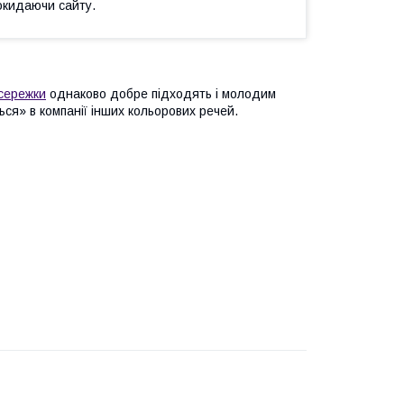
окидаючи сайту.
сережки
однаково добре підходять і молодим
ться» в компанії інших кольорових речей.