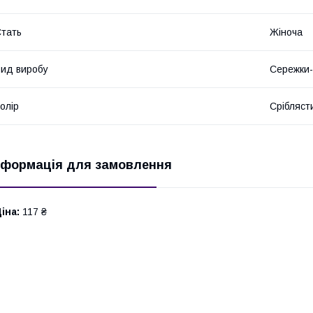
тать
Жіноча
ид виробу
Сережки-
олір
Срібляст
нформація для замовлення
іна:
117 ₴