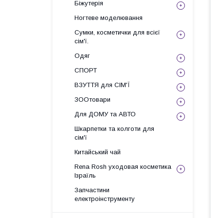
Біжутерія
Ногтеве моделювання
Сумки, косметички для всієї
сім'ї.
Одяг
СПОРТ
ВЗУТТЯ для СІМ'Ї
ЗООтовари
Для ДОМУ та АВТО
Шкарпетки та колготи для
сім'ї
Китайський чай
Rena Rosh уходовая косметика
Ізраїль
Запчастини
електроінструменту