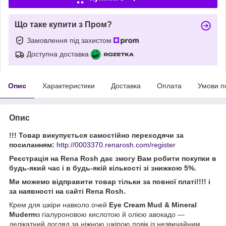
Що таке купити з Пром?
Замовлення під захистом
Доступна доставка
Опис
Характеристики
Доставка
Оплата
Умови п
Опис
!!! Товар викупується самостійно переходячи за
посиланням:
http://0003370.renarosh.com/register
Реєстрація на Rena Rosh дає змогу Вам робити покупки в
будь-який час і в будь-якій кількості зі знижкою 5%.
Ми можемо відправити товар тільки за повної платі!!!! і
за наявності на сайті Rena Rosh.
Крем для шкіри навколо очей
Eye Cream Mud & Mineral
Muderm
з гіалуроновою кислотою й олією авокадо —
делікатний догляд за ніжною шкірою повік із незвичайним