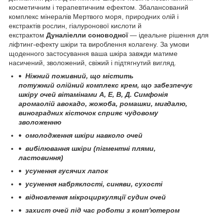
косметичним і терапевтичним ефектом. Збалансований
комплекс мінералів Мертвого моря, природних олій і
екстрактів рослин, гіалуронової кислоти й
екстрактом
Дуналіелли соноводної
— ідеальне рішення для
ліфтинг-ефекту шкіри та вироблення колагену. За умови
щоденного застосування ваша шкіра завжди матиме
насичений, зволожений, свіжий і підтягнутий вигляд.
Ніжний поживний, що містить
потужний олійний комплекс крем, що забезпечує
шкіру очей вітамінами А, Е, В, Д. Симфонія
аромаолій авокадо, жожоба, ромашки, мигдалю,
виноградних кісточок сприяє чудовому
зволоженню
омолодження шкіри навколо очей
вибілювання шкіри (пігментні плями,
ластовиння)
усунення гусячих лапок
усунення набряклості, синяви, сухості
відновлення мікроциркуляції судин очей
захист очей під час роботи з комп'ютером