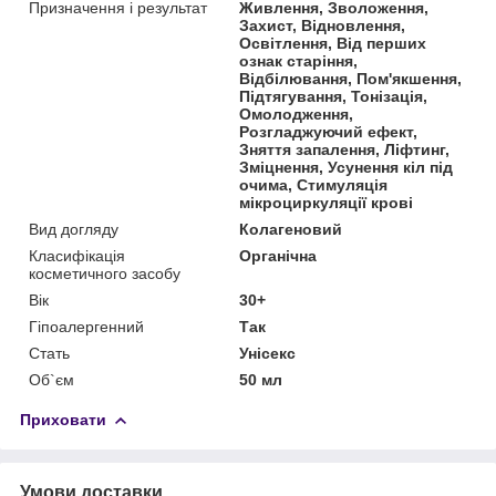
Призначення і результат
Живлення, Зволоження,
Захист, Відновлення,
Освітлення, Від перших
ознак старіння,
Відбілювання, Пом'якшення,
Підтягування, Тонізація,
Омолодження,
Розгладжуючий ефект,
Зняття запалення, Ліфтинг,
Зміцнення, Усунення кіл під
очима, Стимуляція
мікроциркуляції крові
Вид догляду
Колагеновий
Класифікація
Органічна
косметичного засобу
Вік
30+
Гіпоалергенний
Так
Стать
Унісекс
Об`єм
50 мл
Приховати
Умови доставки