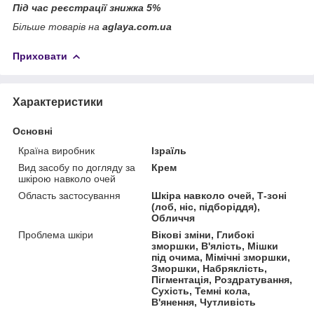
Під час реєстрації знижка 5%
Більше товарів
на
aglaya.com.ua
Приховати
Характеристики
Основні
Країна виробник
Ізраїль
Вид засобу по догляду за
Крем
шкірою навколо очей
Область застосування
Шкіра навколо очей, Т-зоні
(лоб, ніс, підборіддя),
Обличчя
Проблема шкіри
Вікові зміни, Глибокі
зморшки, В'ялість, Мішки
під очима, Мімічні зморшки,
Зморшки, Набряклість,
Пігментація, Роздратування,
Сухість, Темні кола,
В'янення, Чутливість